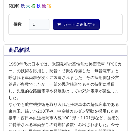
[在庫]
渋
大
横
秋
池
宿
個数
カートに追加する
商品解説
1950年代の日本では、米国発祥の高性能な路面電車「PCCカ
ー」の技術を応用し、防音・防振を考慮した「無音電車」と
呼ばれる車両群が次々に製造されました。その採用例は公営
鉄道が多数でしたが、一部の民営鉄道でもその技術に着目
し、先進的な路面電車や発展形としての郊外電車が誕生しま
した。
なかでも航空機技術を取り入れた張殻車体の超低床車である
東急玉川線デハ200形や、中空軸カルダン駆動を採用した連
接車・西日本鉄道福岡市内線1001形・1101形など、技術的
に特筆される車両がこの時期に多数生み出されました。今号