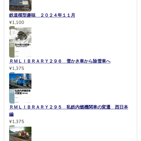
鉄道模型趣味 ２０２４年１１月
¥1,100
ＲＭＬＩＢＲＡＲＹ２９６ 雪かき車から除雪車へ
¥1,375
ＲＭＬＩＢＲＡＲＹ２９５ 私鉄内燃機関車の変遷 西日本
編
¥1,375