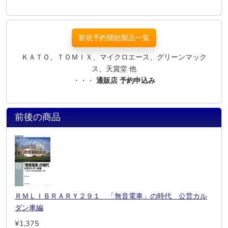
新規予約開始製品一覧
ＫＡＴＯ、ＴＯＭＩＸ、マイクロエース、グリーンマック
ス、天賞堂 他
・・・
通販店 予約申込み
前後の商品
ＲＭＬＩＢＲＡＲＹ２９１ 「無音電車」の時代 公営カル
ダン車編
¥1,375