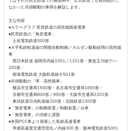
ではそれら民営鉄道での展開例や、公営鉄道でも前回紹介し
なかった吊掛駆動の車両を解説します。
主な内容
●カラーグラフ 民営鉄道の高性能路面電車
●民営鉄道の「無音電車」
土佐電気鉄道500形
●大手私鉄軌道線の間接自動制御／カルダン駆動採用の高性能
車
西日本鉄道 福岡市内線1001／1101形・東急玉川線デハ
200形・
南海電気鉄道 大阪軌道線モ501形
●吊掛駆動の「準・高性能車」
横浜市交通局1500形・名古屋市交通局1800形・
京都市交通局800形／900形・大阪市交通局2201形
東武鉄道日光軌道線200形・北陸鉄道2300形
●「無音電車」の制御装置／制動装置／台車
●「無音電車」の功績と課題
●米国PCC車より発展した私鉄高速電車
帝都高速度交通営団丸ノ内線300 形・阪神電気鉄道5001