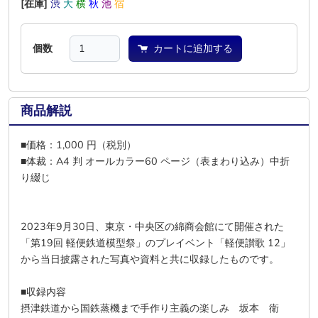
[在庫]
渋
大
横
秋
池
宿
個数
カートに追加する
商品解説
■価格：1,000 円（税別）
■体裁：A4 判 オールカラー60 ページ（表まわり込み）中折
り綴じ
2023年9月30日、東京・中央区の綿商会館にて開催された
「第19回 軽便鉄道模型祭」のプレイベント「軽便讃歌 12」
から当日披露された写真や資料と共に収録したものです。
■収録内容
摂津鉄道から国鉄蒸機まで手作り主義の楽しみ 坂本 衛