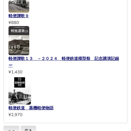
軽便讃歌９
¥880
軽便讃歌１３ －２０２４ 軽便鉄道模型祭 記念講演記録
ー
¥1,430
軽便鉄道 蒸機軽便物語
¥2,970
＜＜
戻る