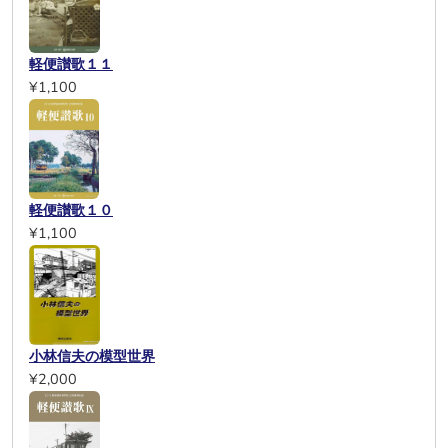
軽便讃歌１１
¥1,100
軽便讃歌１０
¥1,100
小林信夫の模型世界
¥2,000