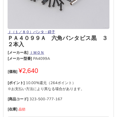
Ｊ（１／８０）パンタ・碍子
ＰＡ４０９９Ａ 六角パンタビス黒 ３
２本入
[メーカー名]
ＩＭＯＮ
[メーカー型番]
PA4099A
¥2,640
[価格]
[ポイント]
10.00%還元（264ポイント）
※お支払い方法により異なる場合があります。
[商品コード]
323-500-777-167
[在庫]
品切