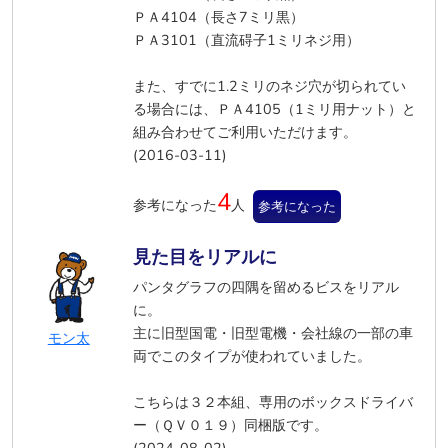
ＰＡ4104（長さ7ミリ黒）
ＰＡ3101（直流碍子1ミリネジ用）
また、すでに1.2ミリのネジ穴が切られてい
る場合には、ＰＡ4105（1ミリ用ナット）と
組み合わせてご利用いただけます。
(2016-03-11)
4
参考になった
人
参考になった
見た目をリアルに
パンタグラフの四隅を留めるビスをリアル
に。
主に旧型国電・旧型電機・会社線の一部の車
モン太
両でこのタイプが使われていました。
こちらは３２本組、専用のボックスドライバ
ー（ＱＶ０１９）同梱版です。