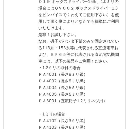
０１９ ボックスドライバー1.65、1.0ミリの
場合にはＱＶ００２ ボックスドライバー1.3
をピンバイスでくわえてご使用下さい）を使
用して頂く事によりどなたでも簡単にご利用
いただけます。
是非！お試し下さい。
なお、碍子がパンタ下部のみで固定されてい
る113系・153系等に代表される直流電車お
よび、ＥＦ６５等に代表される直流電気機関
車には、以下の製品をご利用ください。
・1.2ミリの取付の場合
ＰＡ4001（長さ8ミリ銀）
ＰＡ4002（長さ8ミリ黒）
ＰＡ4004（長さ5ミリ銀）
ＰＡ4005（長さ5ミリ黒）
ＰＡ3001（直流碍子1.2ミリネジ用）
・1ミリの場合
ＰＡ4102（長さ3ミリ黒）
ＰＡ4103（長さ6ミリ黒）