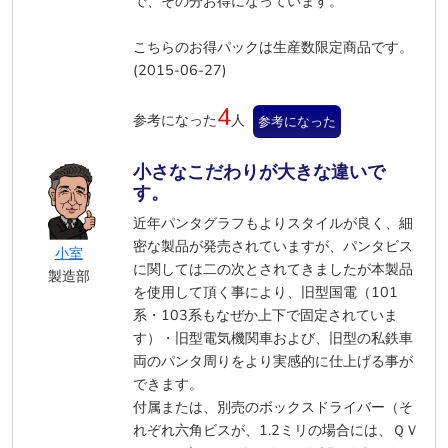
で、その分お得になっています。
こちらのお得パックは生産数限定商品です。
(2015-06-27)
4
参考になった
人
参考になった
小さなこだわりが大きな違いで
す。
近年パンタグラフもよりスタイルが良く、細
密な製品が発売されていますが、パンタビス
小室
に関しては二の次とされてきましたが本製品
製造部
を使用して頂く事により、旧型国電（101
系・103系もなぜか上下で固定されていま
す）・旧型電気機関車および、旧型の私鉄車
両のパンタ周りをより実感的に仕上げる事が
できます。
付属または、別売のボックスドライバー（そ
れぞれ六角ビスが、1.2ミリの場合には、ＱＶ