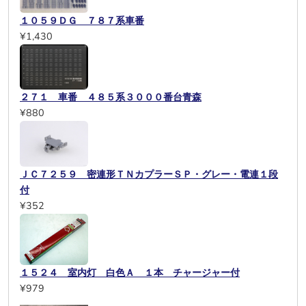
１０５９ＤＧ ７８７系車番
¥1,430
２７１ 車番 ４８５系３０００番台青森
¥880
ＪＣ７２５９ 密連形ＴＮカプラーＳＰ・グレー・電連１段
付
¥352
１５２４ 室内灯 白色Ａ １本 チャージャー付
¥979