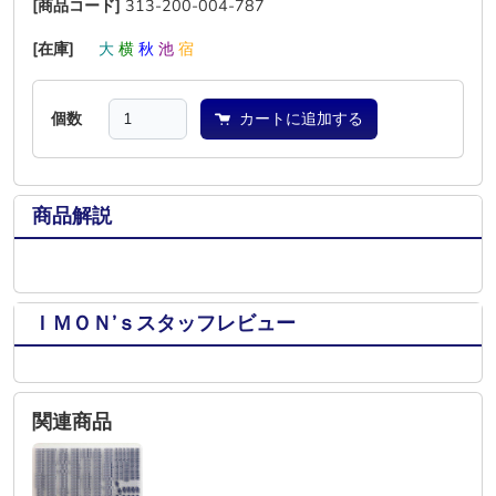
[商品コード]
313-200-004-787
[在庫]
―
大
横
秋
池
宿
個数
カートに追加する
商品解説
ＩＭＯＮ’ｓスタッフレビュー
関連商品