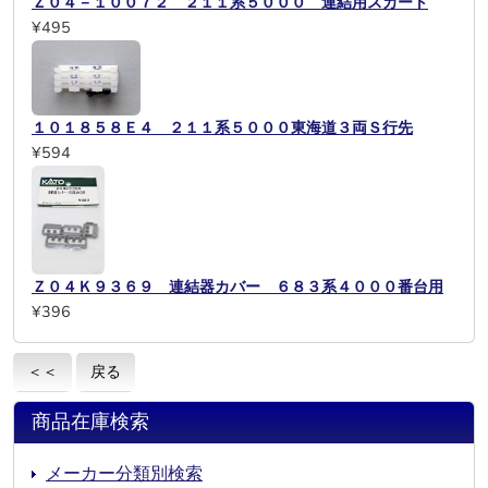
Ｚ０４－１００７２ ２１１系５０００ 連結用スカート
¥495
１０１８５８Ｅ４ ２１１系５０００東海道３両Ｓ行先
¥594
Ｚ０４Ｋ９３６９ 連結器カバー ６８３系４０００番台用
¥396
＜＜
戻る
商品在庫検索
メーカー分類別検索