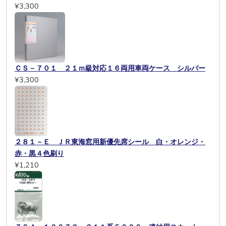
¥3,300
ＣＳ－７０１ ２１ｍ級対応１６両用車両ケース シルバー
¥3,300
２８１－Ｅ ＪＲ東海窓用新優先席シール 白・オレンジ・
赤・黒４色刷り
¥1,210