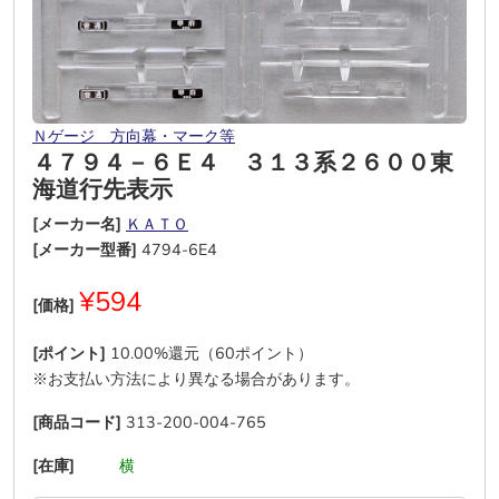
Ｎゲージ 方向幕・マーク等
４７９４－６Ｅ４ ３１３系２６００東
海道行先表示
[メーカー名]
ＫＡＴＯ
[メーカー型番]
4794-6E4
¥594
[価格]
[ポイント]
10.00%還元（60ポイント）
※お支払い方法により異なる場合があります。
[商品コード]
313-200-004-765
[在庫]
―
―
横
―
―
―