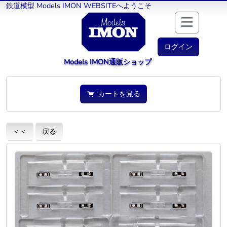
鉄道模型 Models IMON WEBSITEへようこそ
ログイン
Models IMON通販ショップ
カートを見る
＜＜
戻る