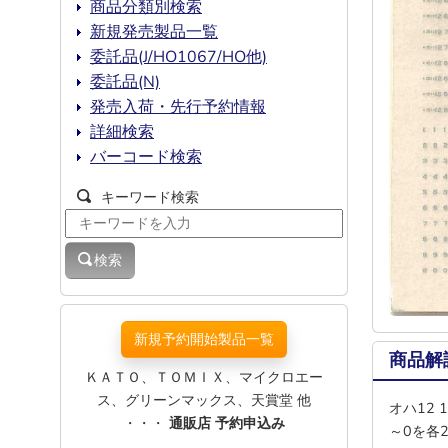
商品分類別検索
新規発売製品一覧
委託品(J/HO1067/HO他)
委託品(N)
発売入荷・先行予約情報
詳細検索
バーコード検索
キーワード検索
検索
新規予約開始製品一覧
商品解
ＫＡＴＯ、ＴＯＭＩＸ、マイクロエー
ス、グリーンマックス、天賞堂 他
オハ12 
・・・
通販店 予約申込み
～0を各