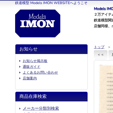
鉄道模型 Models IMON WEBSITEへようこそ
Models 
２万アイテム
鉄道模型関
店舗同様、
トップ
＞
お知らせ
＜＜
お知らせ掲示板
通販ガイド
よくあるお問い合わせ
店舗案内
商品在庫検索
メーカー分類別検索