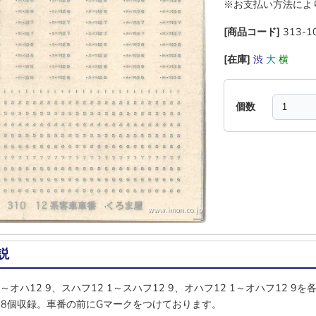
※お支払い方法によ
[商品コード]
313-1
[在庫]
渋
大
横
―
個数
説
1～オハ12 9、スハフ12 1～スハフ12 9、オハフ12 1～オハフ12 9
28個収録。車番の前にGマークをつけております。