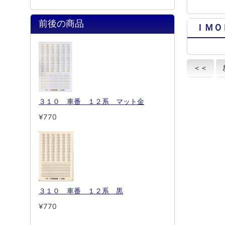
前後の商品
ＩＭＯ
＜＜
３１０ 車番 １２系 マット金
¥770
３１０ 車番 １２系 黒
¥770