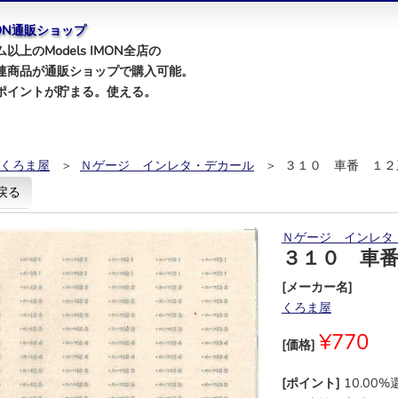
IMON通販ショップ
以上のModels IMON全店の
連商品が通販ショップで購入可能。
ポイントが貯まる。使える。
くろま屋
＞
Ｎゲージ インレタ・デカール
＞ ３１０ 車番 １２
戻る
Ｎゲージ インレタ
３１０ 車
[メーカー名]
くろま屋
¥770
[価格]
[ポイント]
10.00