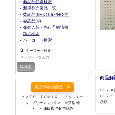
商品分類別検索
新規発売製品一覧
委託品(J/HO1067/HO他)
委託品(N)
発売入荷・先行予約情報
詳細検索
バーコード検索
キーワード検索
検索
商品解
新規予約開始製品一覧
DD51車
DD51 
ＫＡＴＯ、ＴＯＭＩＸ、マイクロエー
収録。
ス、グリーンマックス、天賞堂 他
・・・
通販店 予約申込み