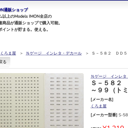
IMON通販ショップ
以上のModels IMON全店の
連商品が通販ショップで購入可能。
ポイントが貯まる。使える。
くろま屋
＞
Ｎゲージ インレタ・デカール
＞ Ｓ－５８２ ＤＤ５
戻る
Ｎゲージ インレタ
Ｓ－５８２
～９９（ト
[メーカー名]
くろま屋
[メーカー型番]
S-5