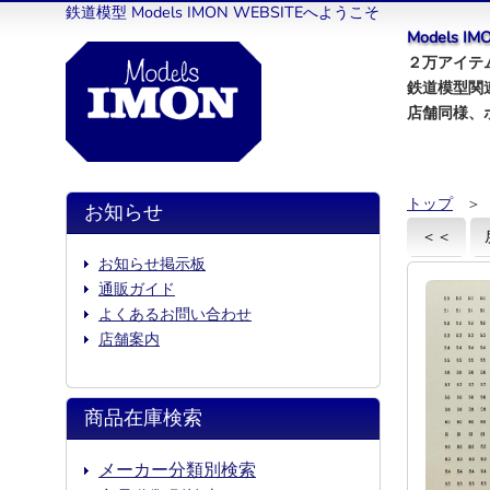
鉄道模型 Models IMON WEBSITEへようこそ
Models 
２万アイテム
鉄道模型関
店舗同様、
トップ
＞
お知らせ
＜＜
お知らせ掲示板
通販ガイド
よくあるお問い合わせ
店舗案内
商品在庫検索
メーカー分類別検索