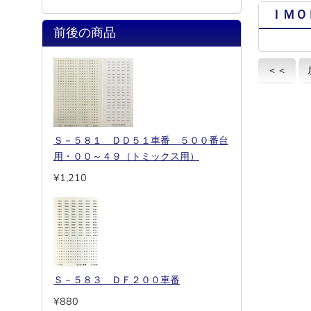
ＩＭＯ
前後の商品
＜＜
Ｓ－５８１ ＤＤ５１車番 ５００番台
用・００～４９（トミックス用）
¥1,210
Ｓ－５８３ ＤＦ２００車番
¥880