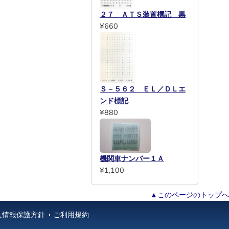
２７ ＡＴＳ装置標記 黒
¥660
Ｓ－５６２ ＥＬ／ＤＬエ
ンド標記
¥880
機関車ナンバー１Ａ
¥1,100
▲このページのトップへ
人情報保護方針
ご利用規約