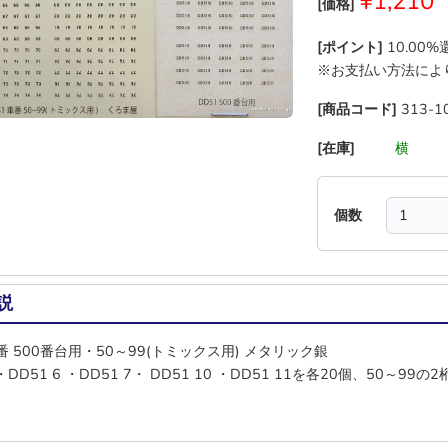
¥1,210
[価格]
[ポイント]
10.00
※お支払い方法によ
[商品コード]
313-1
[在庫]
―
―
横
―
個数
説
番 500番台用・50～99(トミックス用) メタリック銀
5・DD51 6 ・DD51 7・ DD51 10 ・DD51 11を各20個、50～9