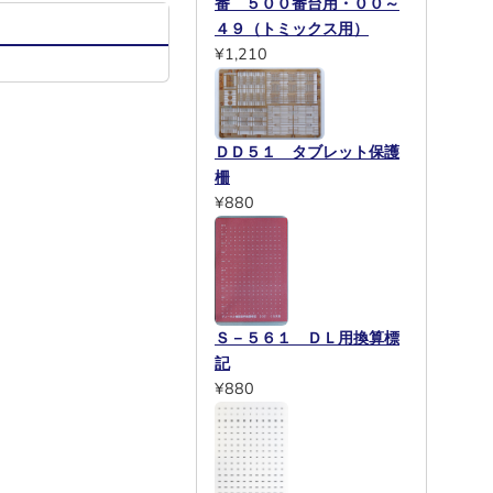
番 ５００番台用・００～
４９（トミックス用）
¥1,210
ＤＤ５１ タブレット保護
柵
¥880
Ｓ－５６１ ＤＬ用換算標
記
¥880