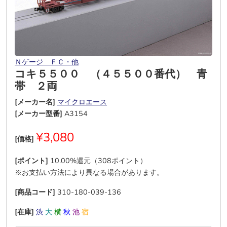
Ｎゲージ ＦＣ・他
コキ５５００ （４５５００番代） 青
帯 ２両
[メーカー名]
マイクロエース
[メーカー型番]
A3154
¥3,080
[価格]
[ポイント]
10.00%還元（308ポイント）
※お支払い方法により異なる場合があります。
[商品コード]
310-180-039-136
[在庫]
渋
大
横
秋
池
宿