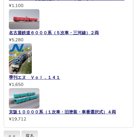
¥1,100
名古屋鉄道６０００系（５次車・三河線）２両
¥5,280
季刊エヌ Ｖｏｌ．１４１
¥1,650
京阪１００００系（１次車・旧塗装・車番選択式）４両
¥19,712
＜＜
戻る