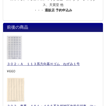
ス、天賞堂 他
・・・
通販店 予約申込み
前後の商品
３０２－Ａ １１３系方向幕Ｈゴム ねずみ１号
¥660
３０３ 車番 ４８１・４８５系九州地区改造先頭車 マッ