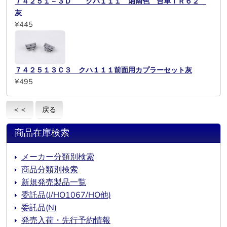
７４２５１－３Ｄ クハ１１１ 湘南色 台車ＴＲ６２
灰
¥445
７４２５１３Ｃ３ クハ１１１前面用カプラーセット灰
¥495
＜＜
戻る
商品在庫検索
メーカー分類別検索
商品分類別検索
新規発売製品一覧
委託品(J/HO1067/HO他)
委託品(N)
発売入荷・先行予約情報