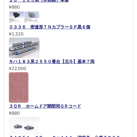
２０ １６５系［伊那路］車番
¥880
０３３６ 密連形ＴＮカプラーＳＰ黒６個
¥1,320
キハ１８３系２５５０番台【北斗】基本７両
¥22,000
３ＱＲ ホームドア開閉用ＱＲコード
¥880