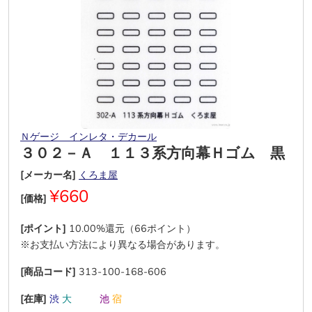
Ｎゲージ インレタ・デカール
３０２－Ａ １１３系方向幕Ｈゴム 黒
[メーカー名]
くろま屋
¥660
[価格]
[ポイント]
10.00%還元（66ポイント）
※お支払い方法により異なる場合があります。
[商品コード]
313-100-168-606
[在庫]
渋
大
―
―
池
宿