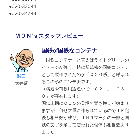
●C20-33044
●C20-34743
ＩＭＯＮ’ｓスタッフレビュー
国鉄of国鉄なコンテナ
「国鉄コンテナ」と言えばライトグリーンの
イメージが強く、特に新規格の国鉄コンテナ
として製作されたのが「Ｃ２０系」と呼ばれ
関口
るこの形のコンテナです。
大井店
（構造や荷役用途違いで「Ｃ２１」「Ｃ３
０」が存在します）
国鉄末期にＣ３５の登場で置き換えが始まり
ますが、何せ大量に作られているのでＪＲ化
後も相当数が残り、ＪＮＲマークの一部と国
鉄の文字を消して使われた個体も相当数あり
ました。