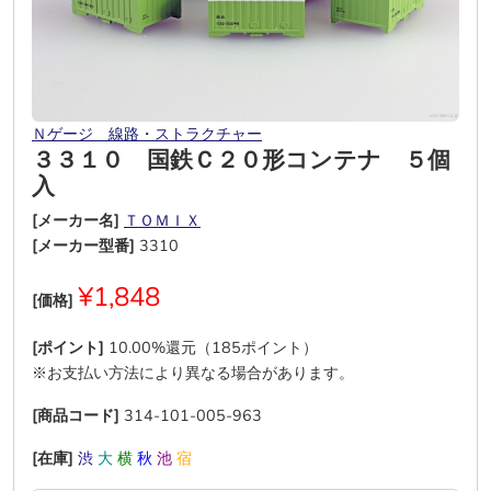
Ｎゲージ＿線路・ストラクチャー
３３１０ 国鉄Ｃ２０形コンテナ ５個
入
[メーカー名]
ＴＯＭＩＸ
[メーカー型番]
3310
¥1,848
[価格]
[ポイント]
10.00%還元（185ポイント）
※お支払い方法により異なる場合があります。
[商品コード]
314-101-005-963
[在庫]
渋
大
横
秋
池
宿