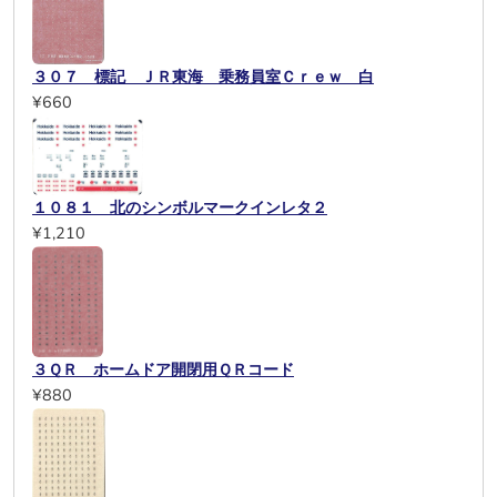
３０７ 標記 ＪＲ東海 乗務員室Ｃｒｅｗ 白
¥660
１０８１ 北のシンボルマークインレタ２
¥1,210
３ＱＲ ホームドア開閉用ＱＲコード
¥880