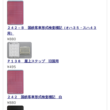
２４２－Ｂ 国鉄客車形式検査標記（オハ３５・スハ４３
用）
¥880
Ｐ１３８ 屋上ステップ 旧国用
¥495
２４２ 国鉄客車形式検査標記 白
¥880