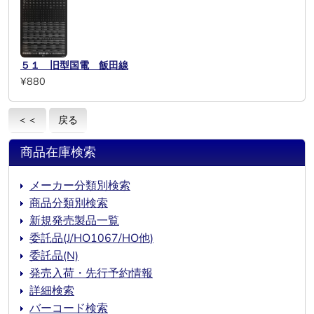
５１ 旧型国電 飯田線
¥880
＜＜
戻る
商品在庫検索
メーカー分類別検索
商品分類別検索
新規発売製品一覧
委託品(J/HO1067/HO他)
委託品(N)
発売入荷・先行予約情報
詳細検索
バーコード検索