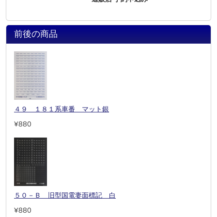
前後の商品
４９ １８１系車番 マット銀
¥880
５０－Ｂ 旧型国電妻面標記 白
¥880