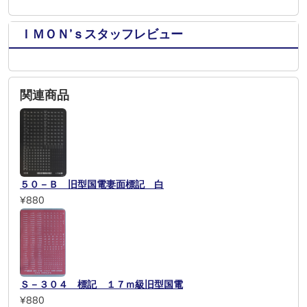
ＩＭＯＮ’ｓスタッフレビュー
関連商品
５０－Ｂ 旧型国電妻面標記 白
¥880
Ｓ－３０４ 標記 １７ｍ級旧型国電
¥880