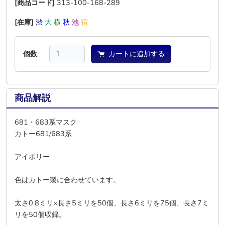
[商品コード]
313-100-168-289
[在庫]
渋
大
横
秋
池
宿
個数
カートに追加する
商品解説
681・683系マスク
カトー681/683系
アイボリー
色はカトー製に合わせています。
太さ0.8ミリ×長さ5ミリを50個、長さ6ミリを75個、長さ7ミ
リを50個収録。