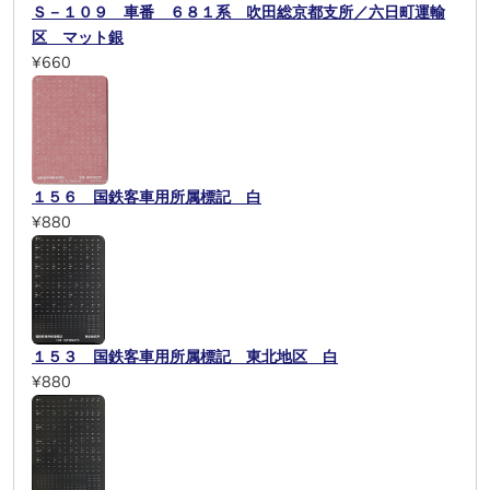
Ｓ－１０９ 車番 ６８１系 吹田総京都支所／六日町運輸
区 マット銀
¥660
１５６ 国鉄客車用所属標記 白
¥880
１５３ 国鉄客車用所属標記 東北地区 白
¥880