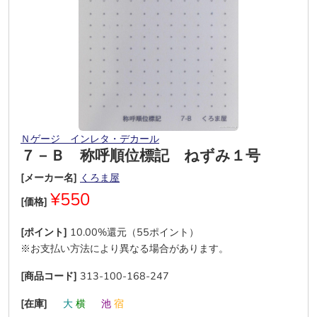
Ｎゲージ インレタ・デカール
７－Ｂ 称呼順位標記 ねずみ１号
[メーカー名]
くろま屋
¥550
[価格]
[ポイント]
10.00%還元（55ポイント）
※お支払い方法により異なる場合があります。
[商品コード]
313-100-168-247
[在庫]
―
大
横
―
池
宿