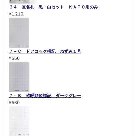
３４ 区名札 黒・白セット ＫＡＴＯ用のみ
¥1,210
７－Ｃ ドアコック標記 ねずみ１号
¥550
７－Ｂ 称呼順位標記 ダークグレー
¥660