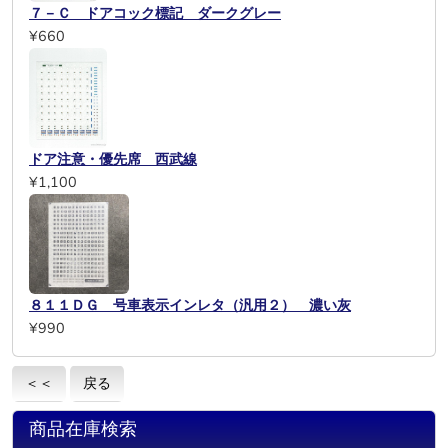
７－Ｃ ドアコック標記 ダークグレー
¥660
ドア注意・優先席 西武線
¥1,100
８１１ＤＧ 号車表示インレタ（汎用２） 濃い灰
¥990
＜＜
戻る
商品在庫検索