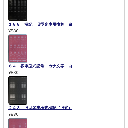
１８８ 標記 旧型客車用換算 白
¥880
８４ 客車型式記号 カナ文字 白
¥880
２４３ 旧型客車検査標記（旧式）
¥880