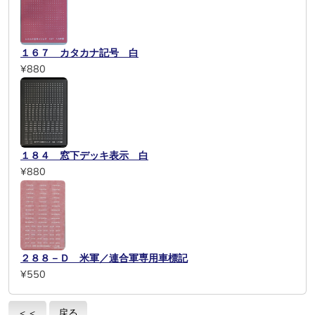
１６７ カタカナ記号 白
¥880
１８４ 窓下デッキ表示 白
¥880
２８８－Ｄ 米軍／連合軍専用車標記
¥550
＜＜
戻る