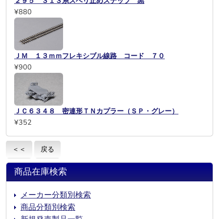
２９５ ３１３系スベリ止めステップ 黒
¥880
ＪＭ １３ｍｍフレキシブル線路 コード ７０
¥900
ＪＣ６３４８ 密連形ＴＮカプラー（ＳＰ・グレー）
¥352
＜＜
戻る
商品在庫検索
メーカー分類別検索
商品分類別検索