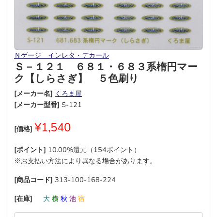
Ｎゲージ インレタ・デカール
Ｓ－１２１ ６８１・６８３系楕円マー
ク【しらさぎ】 ５色刷り
[メーカー名]
くろま屋
[メーカー型番]
S-121
¥1,540
[価格]
[ポイント]
10.00%還元（154ポイント）
※お支払い方法により異なる場合があります。
[商品コード]
313-100-168-224
[在庫]
―
大
横
秋
池
宿