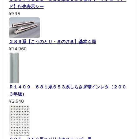
ド】行先表示シー
¥396
２８９系【こうのとり・きのさき】基本４両
¥14,960
Ｒ１４０９ ６８１系６８３系しらさぎ帯インレタ（２００
３年版）
¥2,640