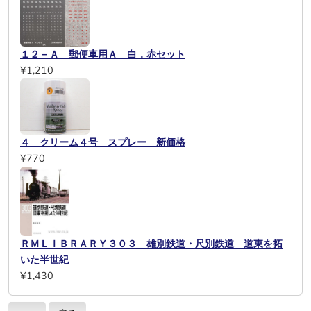
１２－Ａ 郵便車用Ａ 白．赤セット
¥1,210
４ クリーム４号 スプレー 新価格
¥770
ＲＭＬＩＢＲＡＲＹ３０３ 雄別鉄道・尺別鉄道 道東を拓
いた半世紀
¥1,430