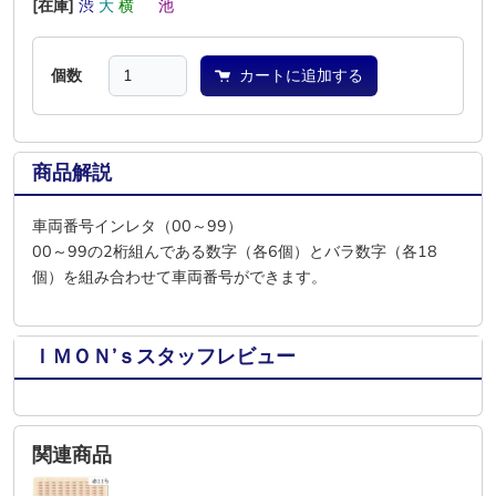
[在庫]
渋
大
横
―
池
―
個数
カートに追加する
商品解説
車両番号インレタ（00～99）
00～99の2桁組んである数字（各6個）とバラ数字（各18
個）を組み合わせて車両番号ができます。
ＩＭＯＮ’ｓスタッフレビュー
関連商品