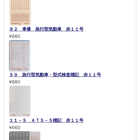
８２ 車番 急行型気動車 赤１１号
¥880
５９ 急行型気動車・型式検査標記 赤１１号
¥880
１１－Ｓ ＡＴＳ－Ｓ標記 赤１１号
¥660