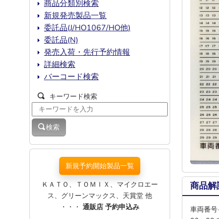
商品分類別検索
新規発売製品一覧
委託品(J/HO1067/HO他)
委託品(N)
発売入荷・先行予約情報
詳細検索
バーコード検索
キーワード検索
検索
新規予約開始製品一覧
ＫＡＴＯ、ＴＯＭＩＸ、マイクロエー
商品解
ス、グリーンマックス、天賞堂 他
・・・
通販店 予約申込み
車両番号