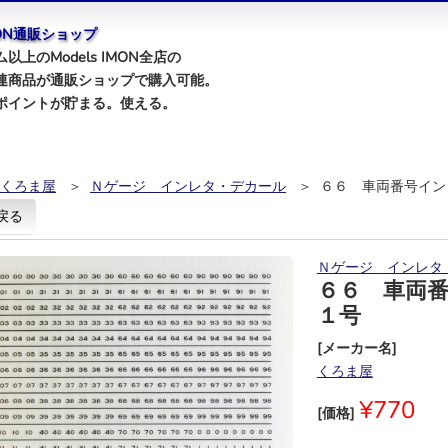
IMON通販ショップ
以上のModels IMON全店の
連商品が通販ショップで購入可能。
ポイントが貯まる。使える。
くろま屋
＞
Ｎゲージ インレタ・デカール
＞ ６６ 車両番号イン
戻る
Ｎゲージ インレタ
６６ 車両
１号
[メーカー名]
くろま屋
¥770
[価格]