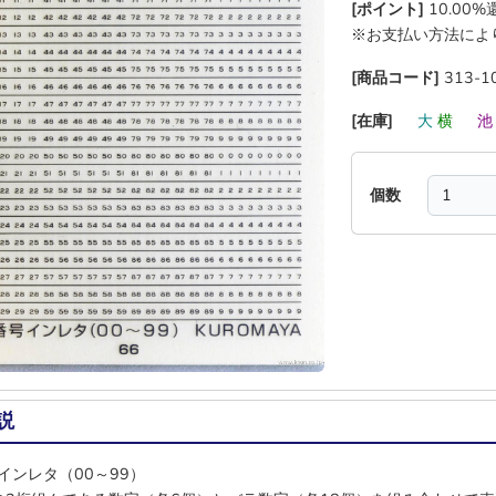
[ポイント]
10.00
※お支払い方法によ
[商品コード]
313-1
[在庫]
―
大
横
―
個数
説
インレタ（00～99）