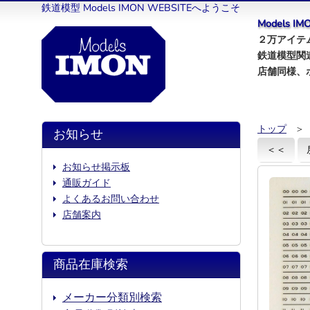
鉄道模型 Models IMON WEBSITEへようこそ
Models 
２万アイテム
鉄道模型関
店舗同様、
トップ
＞
お知らせ
＜＜
お知らせ掲示板
通販ガイド
よくあるお問い合わせ
店舗案内
商品在庫検索
メーカー分類別検索