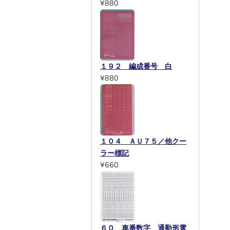
¥880
１９２ 編成番号 白
¥880
１０４ ＡＵ７５／他クー
ラー標記
¥660
６０ 車番数字 通勤形電