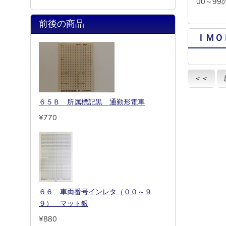
00～9
前後の商品
ＩＭＯ
＜＜
６５Ｂ 所属標記黒 通勤形電車
¥770
６６ 車両番号インレタ（００～９
９） マット銀
¥880