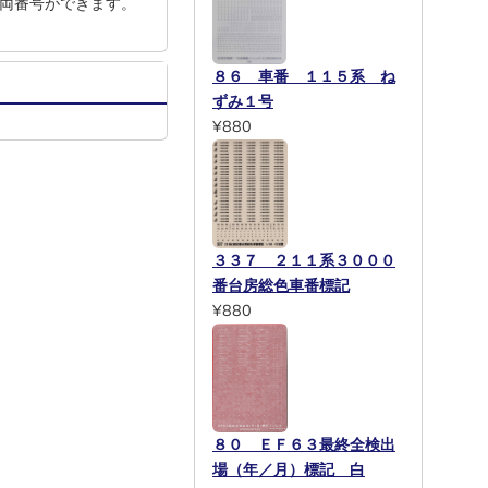
車両番号ができます。
８６ 車番 １１５系 ね
ずみ１号
¥880
３３７ ２１１系３０００
番台房総色車番標記
¥880
８０ ＥＦ６３最終全検出
場（年／月）標記 白