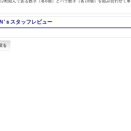
9の2桁組んである数字（各6個）とバラ数字（各18個）を組み合わせて
Ｎ’ｓスタッフレビュー
戻る