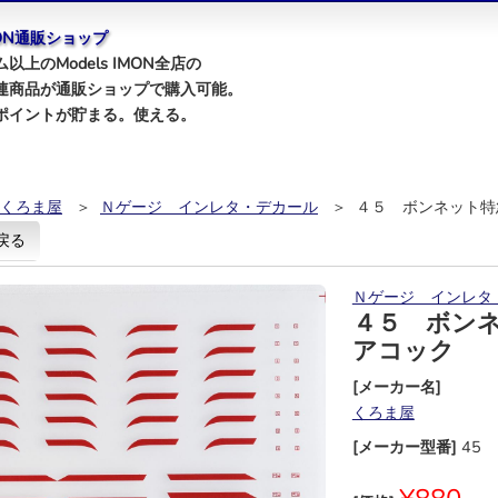
IMON通販ショップ
以上のModels IMON全店の
連商品が通販ショップで購入可能。
ポイントが貯まる。使える。
くろま屋
＞
Ｎゲージ インレタ・デカール
＞ ４５ ボンネット特
戻る
Ｎゲージ インレタ
４５ ボン
アコック
[メーカー名]
くろま屋
[メーカー型番]
45