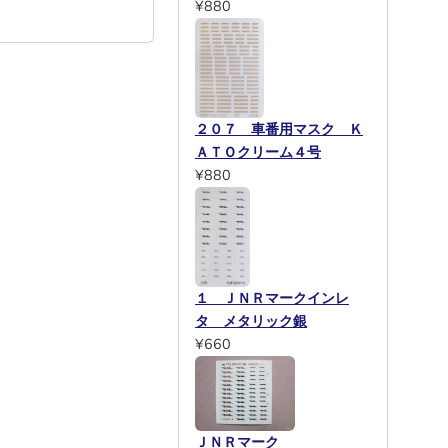
¥880
２０７ 車番用マスク Ｋ
ＡＴＯクリーム４号
¥880
１ ＪＮＲマークインレ
タ メタリック銀
¥660
ＪＮＲマーク