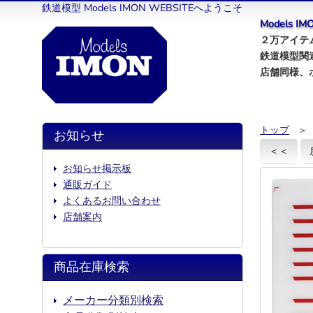
鉄道模型 Models IMON WEBSITEへようこそ
Models 
２万アイテム
鉄道模型関
店舗同様、
トップ
＞
お知らせ
＜＜
お知らせ掲示板
通販ガイド
よくあるお問い合わせ
店舗案内
商品在庫検索
メーカー分類別検索