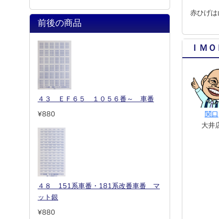
赤ひげは
前後の商品
ＩＭＯ
４３ ＥＦ６５ １０５６番～ 車番
¥880
関口
大井
４８ 151系車番・181系改番車番 マ
ット銀
¥880