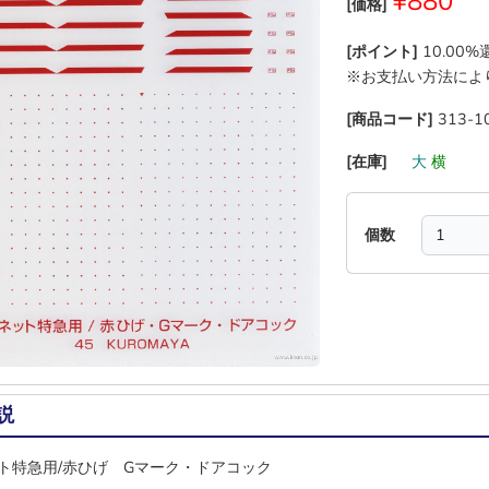
¥880
[価格]
[ポイント]
10.00
※お支払い方法によ
[商品コード]
313-1
[在庫]
―
大
横
―
個数
説
ト特急用/赤ひげ Gマーク・ドアコック