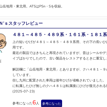
山岳地用・東北用。ATSはPSn・Sを収録。
Ｎ’ｓスタッフレビュー
４８１～４８５・４８９系・１６１系・１８１
上の短いひげが４８１～４８５・４８９系用、その下の長いひ
用です。
最近の製品ではきちんと再現されていますが、昔はシールやデ
イプばかりでしたので、古い製品をレストアするときに重宝し
店
解説欄に「山岳地用・東北用」とありますが、クハ４８１－９
しています。
但し九州に配置された車両は後年ひげが省略されていました。
に転属したひげ無しのクハ４８１は転属後にひげが復元される
(2025-07-23)
6
参考になった
人
参考になった