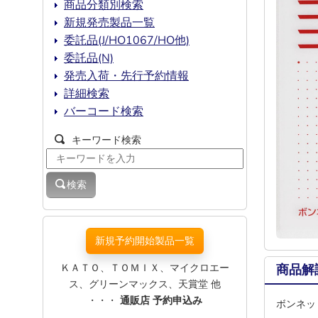
商品分類別検索
新規発売製品一覧
委託品(J/HO1067/HO他)
委託品(N)
発売入荷・先行予約情報
詳細検索
バーコード検索
キーワード検索
検索
新規予約開始製品一覧
ＫＡＴＯ、ＴＯＭＩＸ、マイクロエー
商品解
ス、グリーンマックス、天賞堂 他
・・・
通販店 予約申込み
ボンネッ