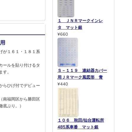
１ ＪＮＲマークインレ
タ マット銀
¥660
系用
げが１６１・１８１系
カールを貼り付けるタ
Ｓ－１１９ 連結器カバー
ます。
用ＪＲマーク風図形 青
¥440
からひげ付でデビュー
（南福岡区から勝田区
徹底ぶり。）
１０６ 秋田/仙台運転所
485系車番 マット銀