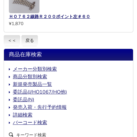
ＨＯ７６２線路Ｒ２００ポイント左＃６０
¥1,870
＜＜
戻る
商品在庫検索
メーカー分類別検索
商品分類別検索
新規発売製品一覧
委託品(J/HO1067/HO他)
委託品(N)
発売入荷・先行予約情報
詳細検索
バーコード検索
キーワード検索