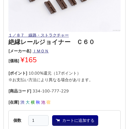
１／８７ 線路・ストラクチャー
絶縁レールジョイナー Ｃ６０
[メーカー名]
ＩＭＯＮ
¥165
[価格]
[ポイント]
10.00%還元（17ポイント）
※お支払い方法により異なる場合があります。
[商品コード]
334-100-777-229
[在庫]
渋
大
横
秋
池
宿
個数
カートに追加する