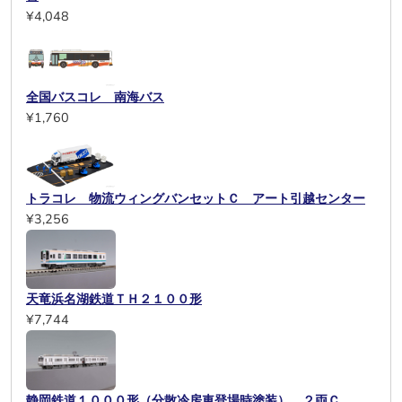
¥4,048
全国バスコレ 南海バス
¥1,760
トラコレ 物流ウィングバンセットＣ アート引越センター
¥3,256
天竜浜名湖鉄道ＴＨ２１００形
¥7,744
静岡鉄道１０００形（分散冷房車登場時塗装） ２両Ｃ