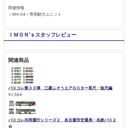
関連情報
＜BM-04＞専用動力ユニット
ＩＭＯＮ’ｓスタッフレビュー
関連商品
バスコレ第３３弾 三菱ふそうエアロスター長尺・短尺編
¥1,584
バスコレ共同運行シリーズ２ 名古屋市交通局・名鉄バス２
台