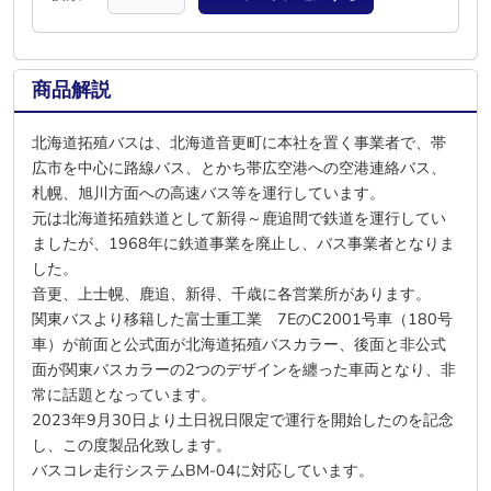
商品解説
北海道拓殖バスは、北海道音更町に本社を置く事業者で、帯
広市を中心に路線バス、とかち帯広空港への空港連絡バス、
札幌、旭川方面への高速バス等を運行しています。
元は北海道拓殖鉄道として新得～鹿追間で鉄道を運行してい
ましたが、1968年に鉄道事業を廃止し、バス事業者となりま
した。
音更、上士幌、鹿追、新得、千歳に各営業所があります。
関東バスより移籍した富士重工業 7EのC2001号車（180号
車）が前面と公式面が北海道拓殖バスカラー、後面と非公式
面が関東バスカラーの2つのデザインを纏った車両となり、非
常に話題となっています。
2023年9月30日より土日祝日限定で運行を開始したのを記念
し、この度製品化致します。
バスコレ走行システムBM-04に対応しています。