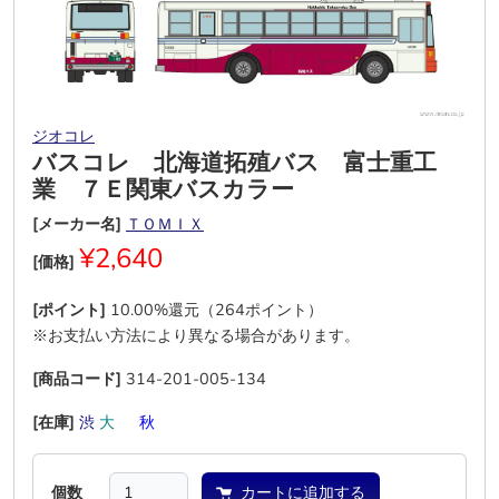
ジオコレ
バスコレ 北海道拓殖バス 富士重工
業 ７Ｅ関東バスカラー
[メーカー名]
ＴＯＭＩＸ
¥2,640
[価格]
[ポイント]
10.00%還元（264ポイント）
※お支払い方法により異なる場合があります。
[商品コード]
314-201-005-134
[在庫]
渋
大
―
秋
―
―
個数
カートに追加する