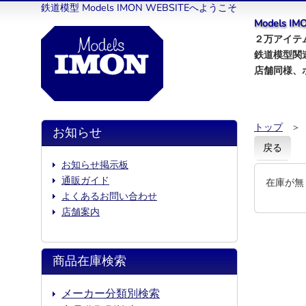
鉄道模型 Models IMON WEBSITEへようこそ
Models 
２万アイテム
鉄道模型関
店舗同様、
トップ
＞
お知らせ
戻る
お知らせ掲示板
通販ガイド
在庫が無
よくあるお問い合わせ
店舗案内
商品在庫検索
メーカー分類別検索