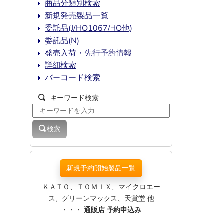
商品分類別検索
新規発売製品一覧
委託品(J/HO1067/HO他)
委託品(N)
発売入荷・先行予約情報
詳細検索
バーコード検索
キーワード検索
検索
新規予約開始製品一覧
ＫＡＴＯ、ＴＯＭＩＸ、マイクロエー
ス、グリーンマックス、天賞堂 他
・・・
通販店 予約申込み