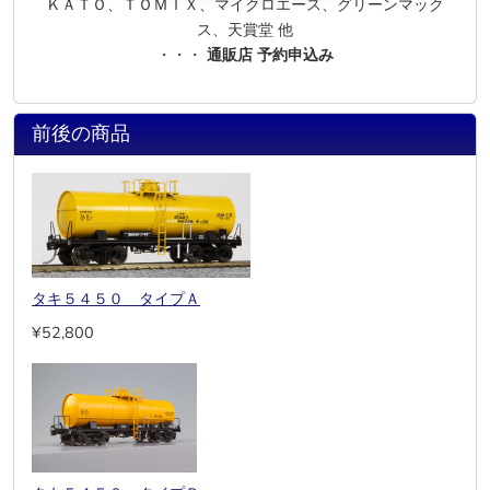
ＫＡＴＯ、ＴＯＭＩＸ、マイクロエース、グリーンマック
ス、天賞堂 他
・・・
通販店 予約申込み
前後の商品
タキ５４５０ タイプＡ
¥52,800