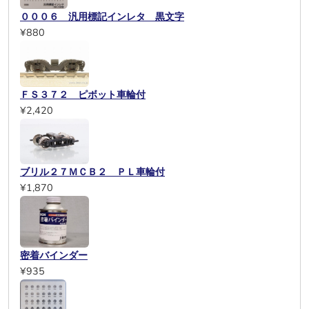
０００６ 汎用標記インレタ 黒文字
¥880
ＦＳ３７２ ピボット車輪付
¥2,420
ブリル２７ＭＣＢ２ ＰＬ車輪付
¥1,870
密着バインダー
¥935