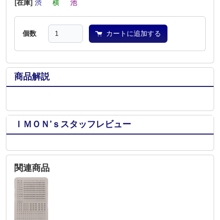
[在庫]
渋
―
横
―
池
―
個数
カートに追加する
商品解説
ＩＭＯＮ’ｓスタッフレビュー
関連商品