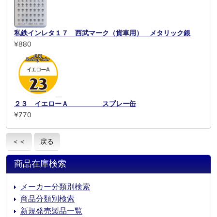
私鉄インレタ１７ 西武マーク（貨車用） メタリック銀
¥880
２３ イエローＡ スプレー缶
¥770
＜＜
戻る
商品在庫検索
メーカー分類別検索
商品分類別検索
新規発売製品一覧