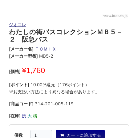
ジオコレ
わたしの街バスコレクションＭＢ５－
２ 阪急バス
[メーカー名]
ＴＯＭＩＸ
[メーカー型番]
MB5-2
¥1,760
[価格]
[ポイント]
10.00%還元（176ポイント）
※お支払い方法により異なる場合があります。
[商品コード]
314-201-005-119
[在庫]
渋
大
横
―
―
―
個数
カートに追加する