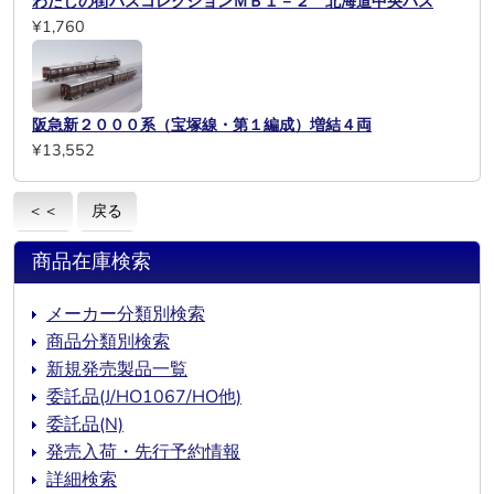
わたしの街バスコレクションＭＢ１－２ 北海道中央バス
¥1,760
阪急新２０００系（宝塚線・第１編成）増結４両
¥13,552
＜＜
戻る
商品在庫検索
メーカー分類別検索
商品分類別検索
新規発売製品一覧
委託品(J/HO1067/HO他)
委託品(N)
発売入荷・先行予約情報
詳細検索