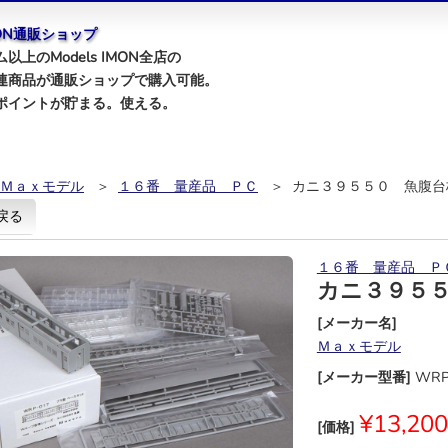
IMON通販ショップ
以上のModels IMON全店の
連商品が通販ショップで購入可能。
ポイントが貯まる。使える。
Ｍａｘモデル
＞
１６番 量産品 ＰＣ
＞ カニ３９５５０ 魚腹台
戻る
１６番 量産品 Ｐ
カニ３９５
[メーカー名]
Ｍａｘモデル
[メーカー型番]
WRP
¥13,200
[価格]