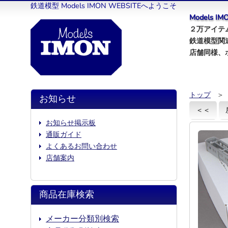
鉄道模型 Models IMON WEBSITEへようこそ
Models 
２万アイテム
鉄道模型関
店舗同様、
トップ
＞
お知らせ
＜＜
お知らせ掲示板
通販ガイド
よくあるお問い合わせ
店舗案内
商品在庫検索
メーカー分類別検索