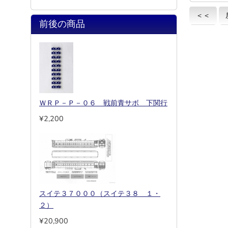
＜＜
前後の商品
ＷＲＰ－Ｐ－０６ 戦前青サボ 下関行
¥2,200
スイテ３７０００（スイテ３８ １・
２）
¥20,900