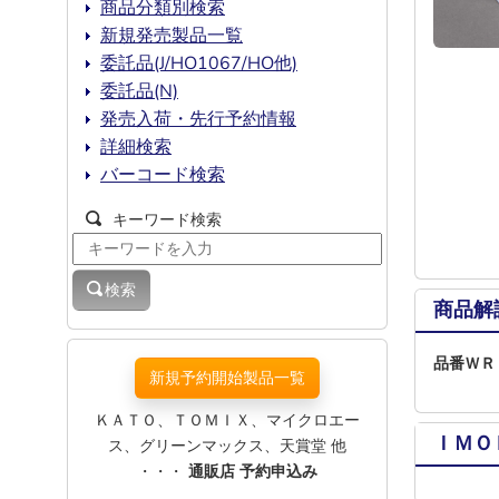
商品分類別検索
新規発売製品一覧
委託品(J/HO1067/HO他)
委託品(N)
発売入荷・先行予約情報
詳細検索
バーコード検索
キーワード検索
検索
商品解
品番ＷＲ
新規予約開始製品一覧
ＫＡＴＯ、ＴＯＭＩＸ、マイクロエー
ＩＭＯ
ス、グリーンマックス、天賞堂 他
・・・
通販店 予約申込み