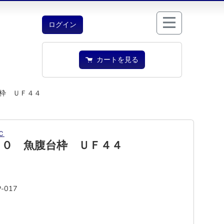
ログイン
カートを見る
枠 ＵＦ４４
Ｃ
５０ 魚腹台枠 ＵＦ４４
-017