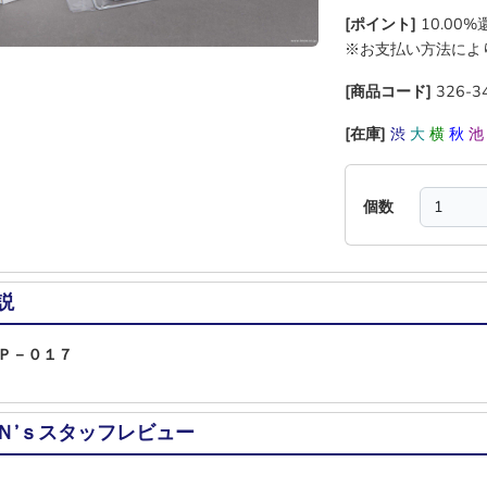
[ポイント]
10.00
※お支払い方法によ
[商品コード]
326-3
[在庫]
渋
大
横
秋
個数
説
Ｐ－０１７
Ｎ’ｓスタッフレビュー