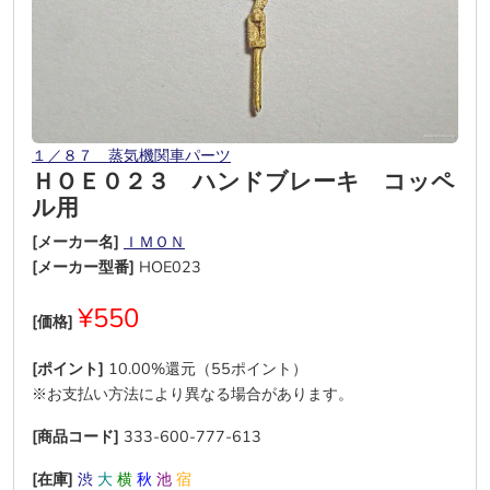
１／８７ 蒸気機関車パーツ
ＨＯＥ０２３ ハンドブレーキ コッペ
ル用
[メーカー名]
ＩＭＯＮ
[メーカー型番]
HOE023
¥550
[価格]
[ポイント]
10.00%還元（55ポイント）
※お支払い方法により異なる場合があります。
[商品コード]
333-600-777-613
[在庫]
渋
大
横
秋
池
宿