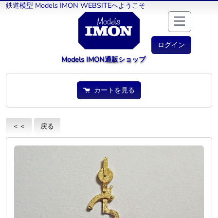
鉄道模型 Models IMON WEBSITEへようこそ
ログイン
Models IMON通販ショップ
カートを見る
＜＜
戻る