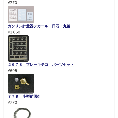
¥770
ガソリン計量器デカール 日石・丸善
¥1,650
２６７３ ブレーキテコ パーツセット
¥605
７７９ 小型前照灯
¥770