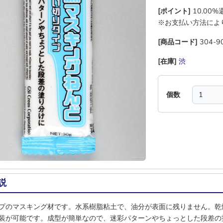
[ポイント]
10.00
※お支払い方法によ
[商品コード]
304-9
[在庫]
渋
―
―
―
個数
説
プのマスキング材です。水系樹脂粘土で、油分が表面に残りません。乾
装が可能です。成型が簡単なので、迷彩パターンやちょっとした段差の