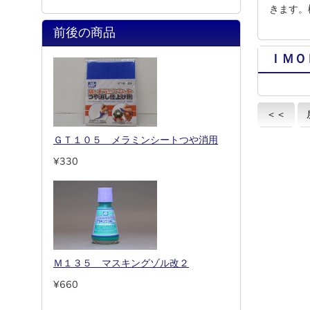
きます。
前後の商品
ＩＭＯ
＜＜
ＧＴ１０５ メラミンシートつや消用
¥330
Ｍ１３５ マスキングゾル改２
¥660