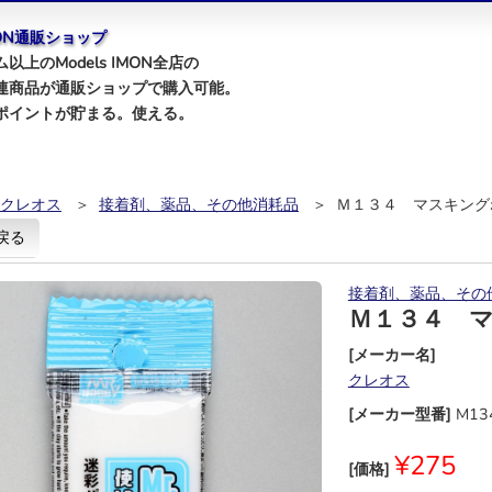
IMON通販ショップ
以上のModels IMON全店の
連商品が通販ショップで購入可能。
ポイントが貯まる。使える。
クレオス
＞
接着剤、薬品、その他消耗品
＞ Ｍ１３４ マスキング
戻る
接着剤、薬品、その
Ｍ１３４ 
[メーカー名]
クレオス
[メーカー型番]
M13
¥275
[価格]