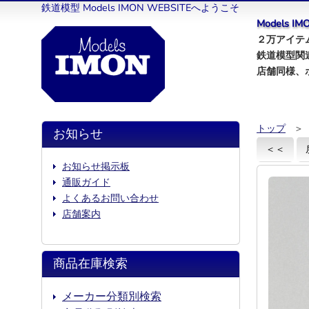
鉄道模型 Models IMON WEBSITEへようこそ
Models 
２万アイテム
鉄道模型関
店舗同様、
トップ
＞
お知らせ
＜＜
お知らせ掲示板
通販ガイド
よくあるお問い合わせ
店舗案内
商品在庫検索
メーカー分類別検索