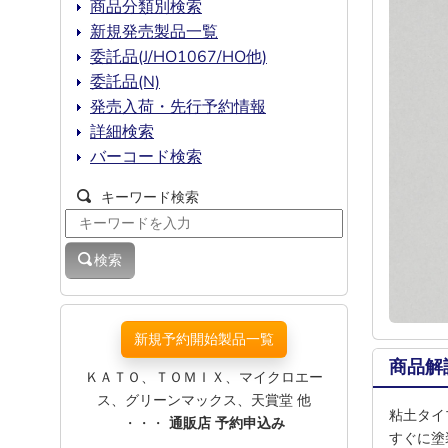
商品分類別検索
新規発売製品一覧
委託品(J/HO1067/HO他)
委託品(N)
発売入荷・先行予約情報
詳細検索
バーコード検索
キーワード検索
検索
新規予約開始製品一覧
商品解
ＫＡＴＯ、ＴＯＭＩＸ、マイクロエー
ス、グリーンマックス、天賞堂 他
粘土タイ
・・・
通販店 予約申込み
すぐに塗