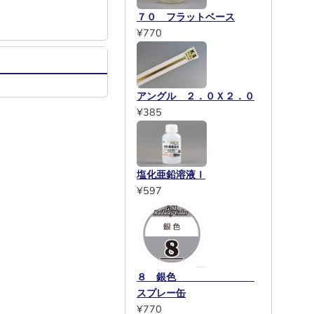
７０ フラットベース
¥770
アングル ２．０Ｘ２．０
¥385
塩化亜鉛溶液Ｉ
¥597
８ 銀色
スプレー缶
¥770