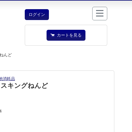
ログイン
カートを見る
ねんど
他消耗品
マスキングねんど
4