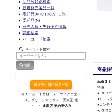
商品分類別検索
新規発売製品一覧
委託品(J/HO1067/HO他)
委託品(N)
発売入荷・先行予約情報
詳細検索
バーコード検索
キーワード検索
検索
商品解
品番３３
新規予約開始製品一覧
特徴
●JRF
ＫＡＴＯ、ＴＯＭＩＸ、マイクロエー
●トミッ
ス、グリーンマックス、天賞堂 他
●コンテナ
・・・
通販店 予約申込み
●JRFロ