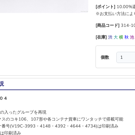
[ポイント]
10.00
※お支払い方法によ
[商品コード]
314-1
[在庫]
渋
大
横
秋
個数
説
０４
ロゴの入ったグループを再現
クスのコキ106、107形や各コンテナ貨車にワンタッチで搭載可能
番号(V19C-3993・4148・4392・4644・4734)は印刷済み
ゴは印刷済み