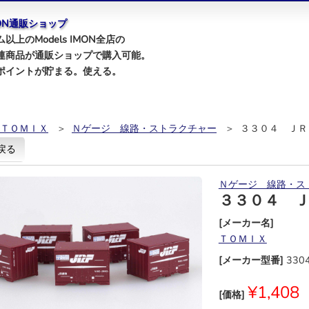
IMON通販ショップ
以上のModels IMON全店の
連商品が通販ショップで購入可能。
ポイントが貯まる。使える。
ＴＯＭＩＸ
＞
Ｎゲージ＿線路・ストラクチャー
＞ ３３０４ ＪＲ
戻る
Ｎゲージ＿線路・ス
３３０４ 
[メーカー名]
ＴＯＭＩＸ
[メーカー型番]
330
¥1,408
[価格]