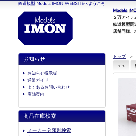
鉄道模型 Models IMON WEBSITEへようこそ
Models 
２万アイテム
鉄道模型関
店舗同様、
トップ
＞
お知らせ
＜＜
お知らせ掲示板
通販ガイド
よくあるお問い合わせ
店舗案内
商品在庫検索
メーカー分類別検索