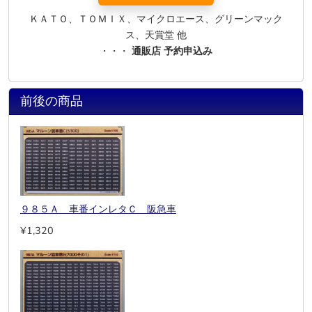
ＫＡＴＯ、ＴＯＭＩＸ、マイクロエース、グリーンマック
ス、天賞堂 他
・・・
通販店 予約申込み
前後の商品
９８５Ａ 車番インレタＣ 阪急車
¥1,320