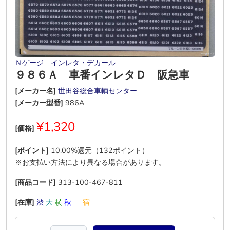
Ｎゲージ インレタ・デカール
９８６Ａ 車番インレタＤ 阪急車
[メーカー名]
世田谷総合車輌センター
[メーカー型番]
986A
¥1,320
[価格]
[ポイント]
10.00%還元（132ポイント）
※お支払い方法により異なる場合があります。
[商品コード]
313-100-467-811
[在庫]
渋
大
横
秋
―
宿