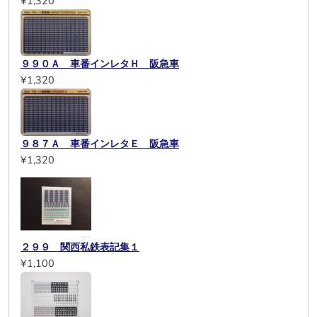
¥1,320
９９０Ａ 車番インレタＨ 阪急車
¥1,320
９８７Ａ 車番インレタＥ 阪急車
¥1,320
２９９ 関西私鉄表記集１
¥1,100