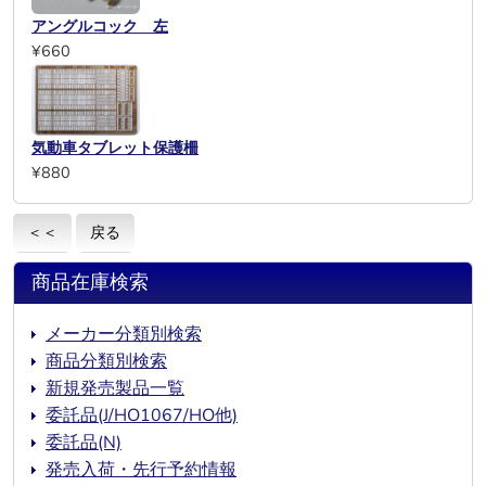
アングルコック 左
¥660
気動車タブレット保護柵
¥880
＜＜
戻る
商品在庫検索
メーカー分類別検索
商品分類別検索
新規発売製品一覧
委託品(J/HO1067/HO他)
委託品(N)
発売入荷・先行予約情報