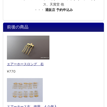
ス、天賞堂 他
・・・
通販店 予約申込み
前後の商品
エアーホースロング 右
¥770
エアーホース右 徳用 ４０個入