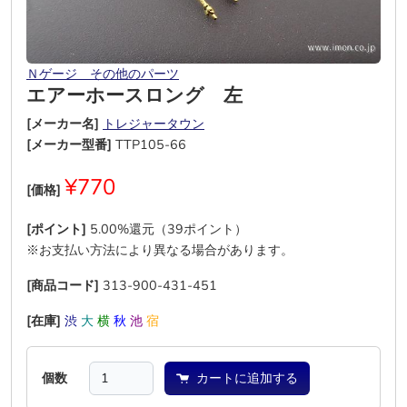
Ｎゲージ その他のパーツ
エアーホースロング 左
[メーカー名]
トレジャータウン
[メーカー型番]
TTP105-66
¥770
[価格]
[ポイント]
5.00%還元（39ポイント）
※お支払い方法により異なる場合があります。
[商品コード]
313-900-431-451
[在庫]
渋
大
横
秋
池
宿
個数
カートに追加する