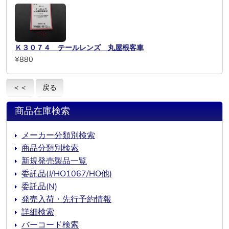
Ｋ３０７４ テールレンズ 丸屋根客車
¥880
＜＜
戻る
商品在庫検索
メーカー分類別検索
商品分類別検索
新規発売製品一覧
委託品(J/HO1067/HO他)
委託品(N)
発売入荷・先行予約情報
詳細検索
バーコード検索