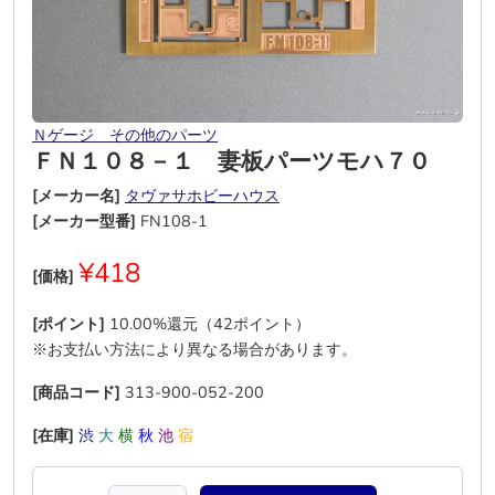
Ｎゲージ その他のパーツ
ＦＮ１０８－１ 妻板パーツモハ７０
[メーカー名]
タヴァサホビーハウス
[メーカー型番]
FN108-1
¥418
[価格]
[ポイント]
10.00%還元（42ポイント）
※お支払い方法により異なる場合があります。
[商品コード]
313-900-052-200
[在庫]
渋
大
横
秋
池
宿