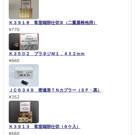
Ｋ３９１８ 客室端部仕切Ｂ（二重屋根他用）
¥770
Ｋ３５０２ プラネジＭ１．４Ｘ２ｍｍ
¥660
ＪＣ６３４９ 密連形ＴＮカプラー（ＳＰ・黒）
¥352
Ｋ３９１３ 客室端部仕切（６ケ入）
¥660