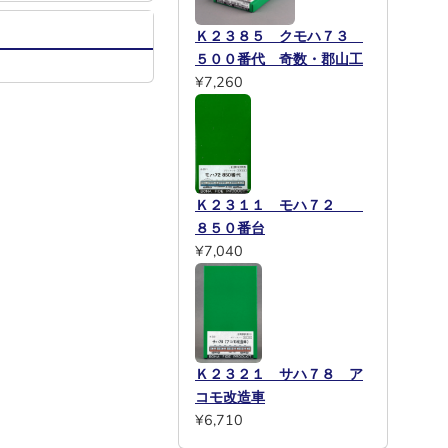
Ｋ２３８５ クモハ７３
５００番代 奇数・郡山工
¥7,260
Ｋ２３１１ モハ７２
８５０番台
¥7,040
Ｋ２３２１ サハ７８ ア
コモ改造車
¥6,710