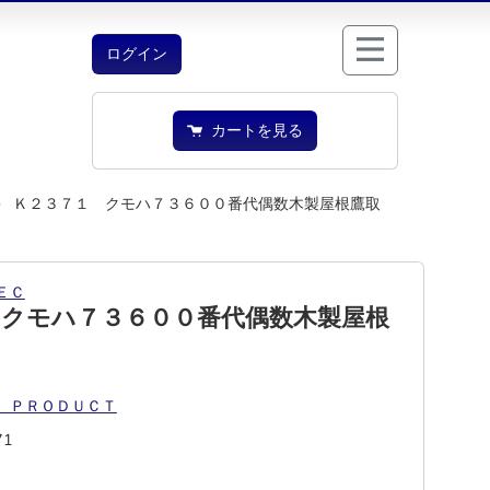
ログイン
カートを見る
 Ｋ２３７１ クモハ７３６００番代偶数木製屋根鷹取
ＥＣ
 クモハ７３６００番代偶数木製屋根
 ＰＲＯＤＵＣＴ
71