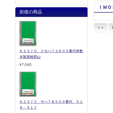
ＩＭＯ
前後の商品
＜＜
Ｋ２３７０ クモハ７３６００番代奇数
木製屋根郡山
¥7,040
Ｋ２３７２ サハ７８５００番代 ５１
６・５１７