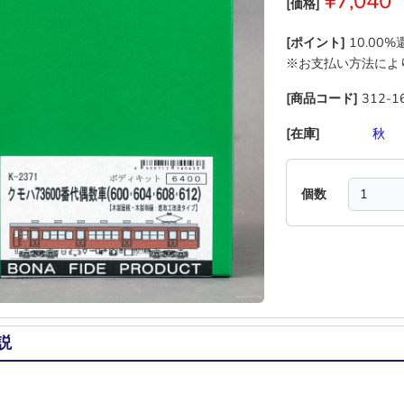
¥7,040
[価格]
[ポイント]
10.00
※お支払い方法によ
[商品コード]
312-1
[在庫]
―
―
―
秋
個数
説