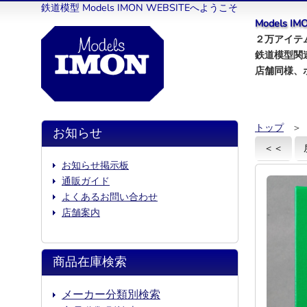
鉄道模型 Models IMON WEBSITEへようこそ
Models 
２万アイテム
鉄道模型関
店舗同様、
トップ
＞
お知らせ
＜＜
お知らせ掲示板
通販ガイド
よくあるお問い合わせ
店舗案内
商品在庫検索
メーカー分類別検索