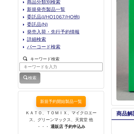
商品分類別検索
新規発売製品一覧
委託品(J/HO1067/HO他)
委託品(N)
発売入荷・先行予約情報
詳細検索
バーコード検索
キーワード検索
検索
新規予約開始製品一覧
ＫＡＴＯ、ＴＯＭＩＸ、マイクロエー
商品解
ス、グリーンマックス、天賞堂 他
・・・
通販店 予約申込み