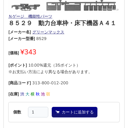
Ｎゲージ 機能性パーツ
８５２９ 動力台車枠・床下機器Ａ４１
[メーカー名]
グリーンマックス
[メーカー型番]
8529
¥343
[価格]
[ポイント]
10.00%還元（35ポイント）
※お支払い方法により異なる場合があります。
[商品コード]
313-800-012-200
[在庫]
渋
大
横
秋
池
宿
個数
カートに追加する