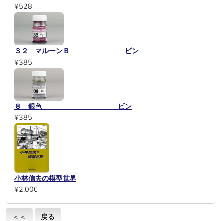
¥528
３２ マルーンＢ ビン
¥385
８ 銀色 ビン
¥385
小林信夫の模型世界
¥2,000
＜＜
戻る