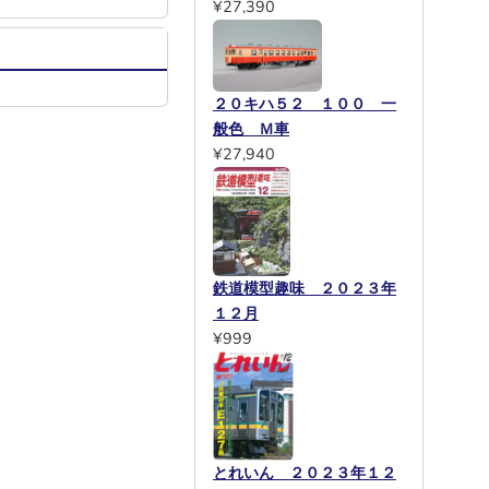
¥27,390
２０キハ５２ １００ 一
般色 Ｍ車
¥27,940
鉄道模型趣味 ２０２３年
１２月
¥999
とれいん ２０２３年１２