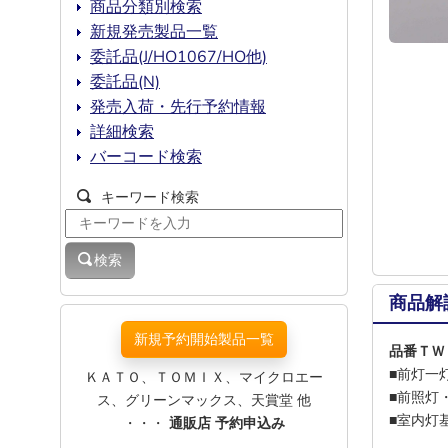
商品分類別検索
新規発売製品一覧
委託品(J/HO1067/HO他)
委託品(N)
発売入荷・先行予約情報
詳細検索
バーコード検索
キーワード検索
検索
商品解
新規予約開始製品一覧
品番ＴＷ
■前灯一
ＫＡＴＯ、ＴＯＭＩＸ、マイクロエー
■前照灯
ス、グリーンマックス、天賞堂 他
■室内灯基
・・・
通販店 予約申込み