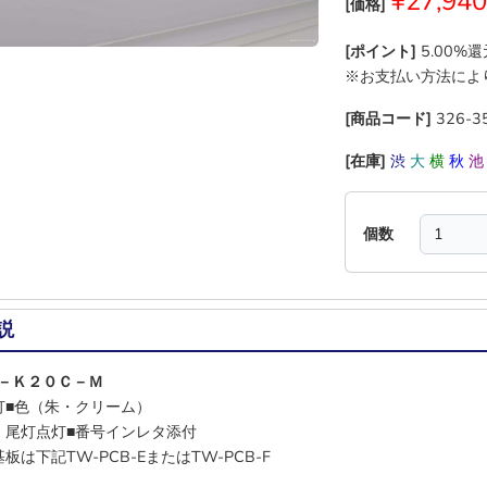
¥27,940
[価格]
[ポイント]
5.00%
※お支払い方法によ
[商品コード]
326-3
[在庫]
渋
大
横
秋
個数
説
－Ｋ２０Ｃ－Ｍ
灯■色（朱・クリーム）
・尾灯点灯■番号インレタ添付
板は下記TW-PCB-EまたはTW-PCB-F