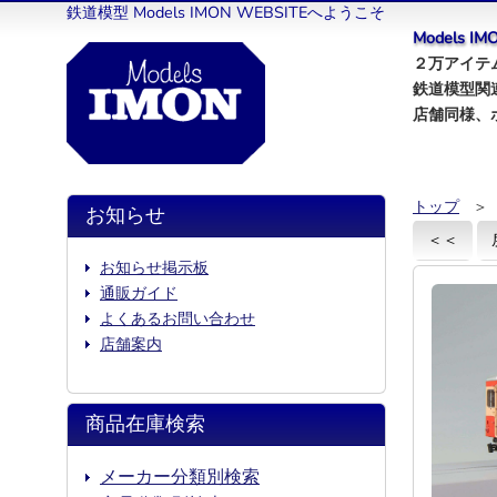
鉄道模型 Models IMON WEBSITEへようこそ
Models 
２万アイテム
鉄道模型関
店舗同様、
トップ
＞
お知らせ
＜＜
お知らせ掲示板
通販ガイド
よくあるお問い合わせ
店舗案内
商品在庫検索
メーカー分類別検索