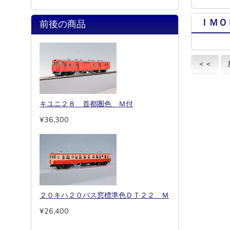
ＩＭＯ
前後の商品
＜＜
キユニ２８ 首都圏色 Ｍ付
¥36,300
２０キハ２０バス窓標準色ＤＴ２２ Ｍ
¥26,400