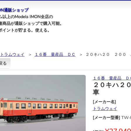
IMON通販ショップ
以上のModels IMON全店の
連商品が通販ショップで購入可能。
ポイントが貯まる。使える。
トラムウェイ
＞
１６番 量産品 ＤＣ
＞ ２０キハ２０ ２００ 
戻る
１６番 量産品 Ｄ
２０キハ２
車
[メーカー名]
トラムウェイ
[メーカー型番]
TW-