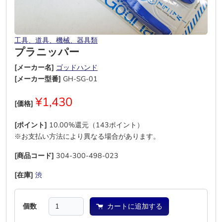
工具、道具、機械、器具類
プラニッパー
[メーカー名]
ゴッドハンド
[メーカー型番]
GH-SG-01
¥1,430
[価格]
[ポイント]
10.00%還元（143ポイント）
※お支払い方法により異なる場合があります。
[商品コード]
304-300-498-023
[在庫]
渋
―
―
―
―
―
個数
カートに追加する