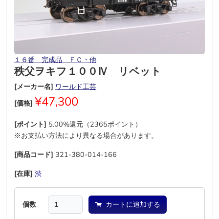
１６番 完成品 ＦＣ・他
秩父ヲキフ１００Ⅳ リベット
[メーカー名]
ワールド工芸
¥47,300
[価格]
[ポイント]
5.00%還元（2365ポイント）
※お支払い方法により異なる場合があります。
[商品コード]
321-380-014-166
[在庫]
渋
―
―
―
―
―
個数
カートに追加する