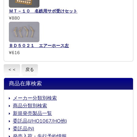
ＭＴ－１０ 名鉄用サボ受けセット
¥880
ＢＤ５０２１ エアーホース左
¥616
＜＜
戻る
商品在庫検索
メーカー分類別検索
商品分類別検索
新規発売製品一覧
委託品(J/HO1067/HO他)
委託品(N)
発売入荷・先行予約情報