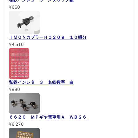
私鉄インレタ ５ メタリック銀
¥660
ＩＭＯＮカプラーＨＯ２０９ １０輌分
¥4,510
私鉄インレタ ３ 名鉄数字 白
¥880
６６２０ ＭＰギヤ電車用Ａ ＷＢ２６
¥6,270