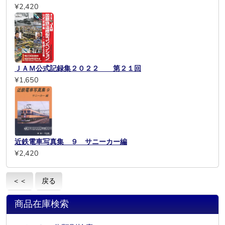
¥2,420
ＪＡＭ公式記録集２０２２ 第２１回
¥1,650
近鉄電車写真集 ９ サニーカー編
¥2,420
＜＜
戻る
商品在庫検索