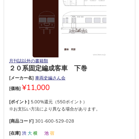
月刊誌以外の書籍類
２０系固定編成客車 下巻
[メーカー名]
車両史編さん会
¥11,000
[価格]
[ポイント]
5.00%還元（550ポイント）
※お支払い方法により異なる場合があります。
[商品コード]
301-600-529-028
[在庫]
渋
大
横
―
池
宿