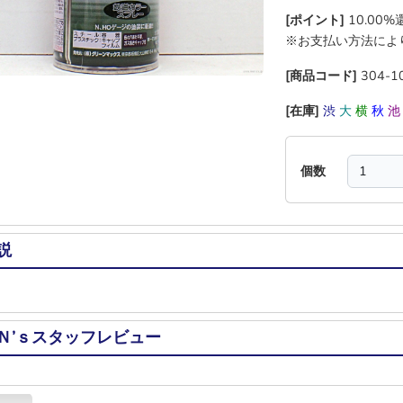
[ポイント]
10.00
※お支払い方法によ
[商品コード]
304-1
[在庫]
渋
大
横
秋
個数
説
Ｎ’ｓスタッフレビュー