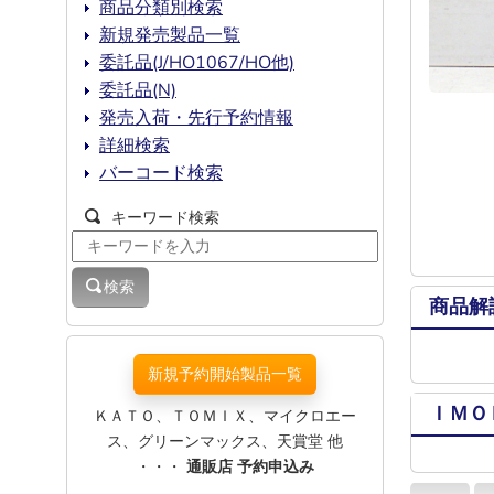
商品分類別検索
新規発売製品一覧
委託品(J/HO1067/HO他)
委託品(N)
発売入荷・先行予約情報
詳細検索
バーコード検索
キーワード検索
検索
商品解
新規予約開始製品一覧
ＩＭＯ
ＫＡＴＯ、ＴＯＭＩＸ、マイクロエー
ス、グリーンマックス、天賞堂 他
・・・
通販店 予約申込み