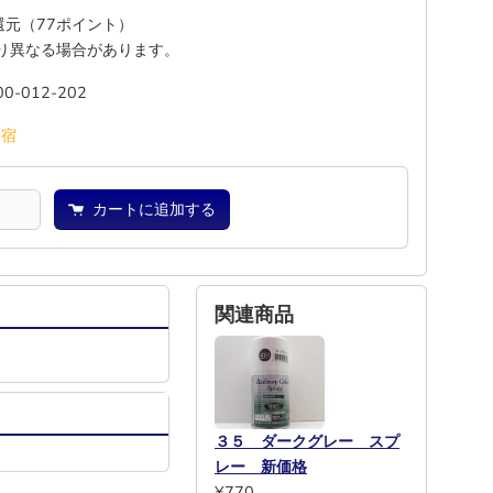
%還元（77ポイント）
り異なる場合があります。
00-012-202
池
宿
カートに追加する
関連商品
３５ ダークグレー スプ
レー 新価格
¥770