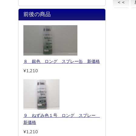
＜＜
前後の商品
８ 銀色 ロング スプレー缶 新価格
¥1,210
９ ねずみ色１号 ロング スプレー
新価格
¥1,210