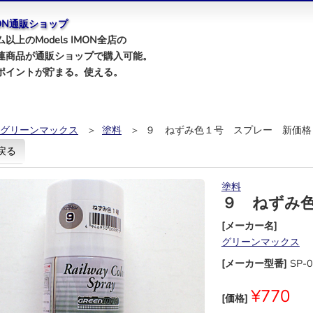
IMON通販ショップ
以上のModels IMON全店の
連商品が通販ショップで購入可能。
ポイントが貯まる。使える。
グリーンマックス
＞
塗料
＞ ９ ねずみ色１号 スプレー 新価格
戻る
塗料
９ ねずみ
[メーカー名]
グリーンマックス
[メーカー型番]
SP-
¥770
[価格]