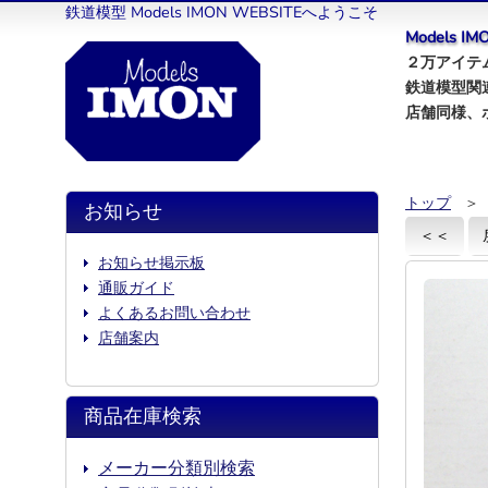
鉄道模型 Models IMON WEBSITEへようこそ
Models 
２万アイテム
鉄道模型関
店舗同様、
トップ
＞
お知らせ
＜＜
お知らせ掲示板
通販ガイド
よくあるお問い合わせ
店舗案内
商品在庫検索
メーカー分類別検索