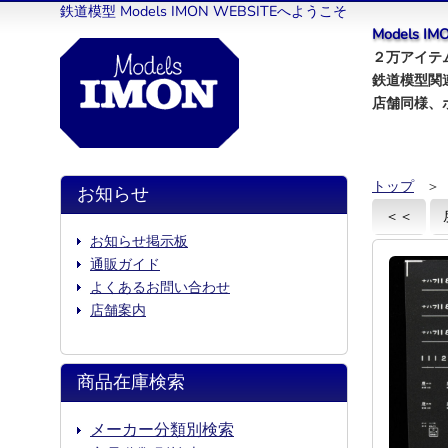
鉄道模型 Models IMON WEBSITEへようこそ
Models 
２万アイテム
鉄道模型関
店舗同様、
トップ
＞
お知らせ
＜＜
お知らせ掲示板
通販ガイド
よくあるお問い合わせ
店舗案内
商品在庫検索
メーカー分類別検索