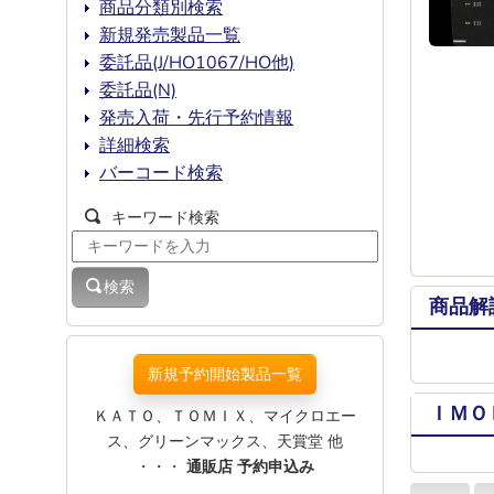
商品分類別検索
新規発売製品一覧
委託品(J/HO1067/HO他)
委託品(N)
発売入荷・先行予約情報
詳細検索
バーコード検索
キーワード検索
検索
商品解
新規予約開始製品一覧
ＩＭＯ
ＫＡＴＯ、ＴＯＭＩＸ、マイクロエー
ス、グリーンマックス、天賞堂 他
・・・
通販店 予約申込み