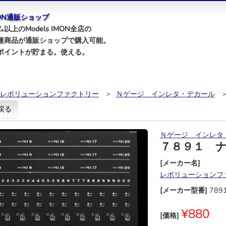
IMON通販ショップ
以上のModels IMON全店の
連商品が通販ショップで購入可能。
ポイントが貯まる。使える。
レボリューションファクトリー
＞
Ｎゲージ インレタ・デカール
＞
戻る
Ｎゲージ インレタ
７８９１ 
[メーカー名]
レボリューションフ
[メーカー型番]
789
¥880
[価格]