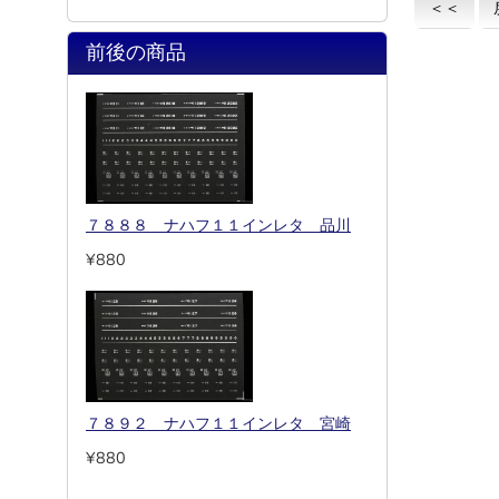
＜＜
前後の商品
７８８８ ナハフ１１インレタ 品川
¥880
７８９２ ナハフ１１インレタ 宮崎
¥880