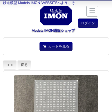
鉄道模型 Models IMON WEBSITEへようこそ
ログイン
Models IMON通販ショップ
カートを見る
＜＜
戻る