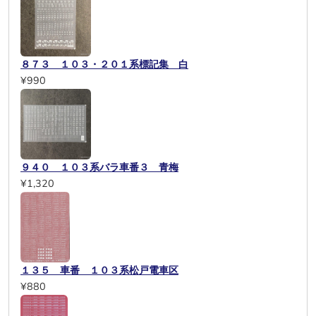
８７３ １０３・２０１系標記集 白
¥990
９４０ １０３系バラ車番３ 青梅
¥1,320
１３５ 車番 １０３系松戸電車区
¥880