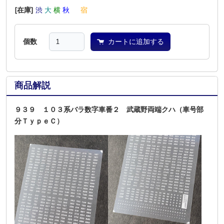
[在庫]
渋
大
横
秋
―
宿
個数
カートに追加する
商品解説
９３９ １０３系バラ数字車番２ 武蔵野両端クハ（車号部
分ＴｙｐｅＣ）