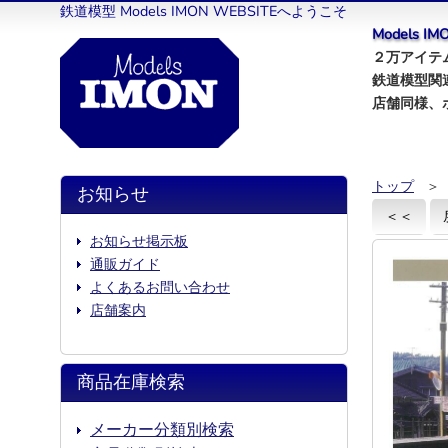
鉄道模型 Models IMON WEBSITEへようこそ
Models 
２万アイテム
鉄道模型関
店舗同様、
トップ
＞
お知らせ
＜＜
お知らせ掲示板
通販ガイド
よくあるお問い合わせ
店舗案内
商品在庫検索
メーカー分類別検索