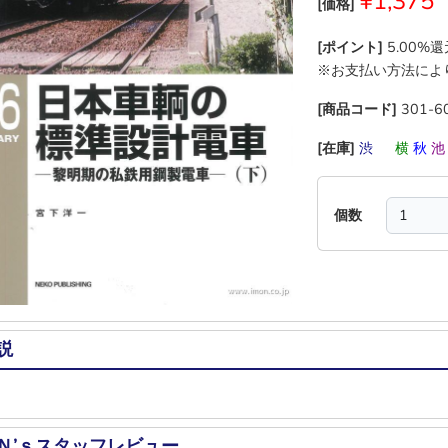
¥1,375
[価格]
[ポイント]
5.00%
※お支払い方法によ
[商品コード]
301-6
[在庫]
渋
―
横
秋
個数
説
Ｎ’ｓスタッフレビュー