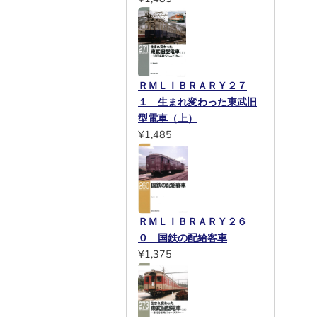
ＲＭＬＩＢＲＡＲＹ２７
１ 生まれ変わった東武旧
型電車（上）
¥1,485
ＲＭＬＩＢＲＡＲＹ２６
０ 国鉄の配給客車
¥1,375