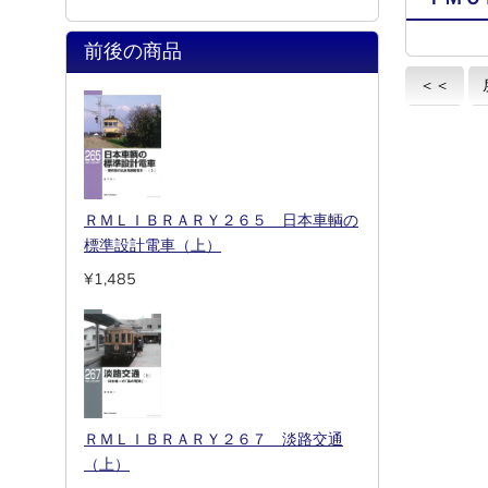
前後の商品
＜＜
ＲＭＬＩＢＲＡＲＹ２６５ 日本車輌の
標準設計電車（上）
¥1,485
ＲＭＬＩＢＲＡＲＹ２６７ 淡路交通
（上）