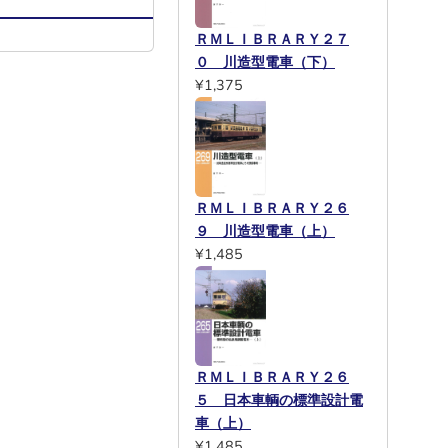
ＲＭＬＩＢＲＡＲＹ２７
０ 川造型電車（下）
¥1,375
ＲＭＬＩＢＲＡＲＹ２６
９ 川造型電車（上）
¥1,485
ＲＭＬＩＢＲＡＲＹ２６
５ 日本車輌の標準設計電
車（上）
¥1,485