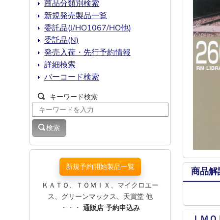
商品分類別検索
新規発売製品一覧
委託品(J/HO1067/HO他)
委託品(N)
発売入荷・先行予約情報
詳細検索
バーコード検索
キーワード検索
検索
新規予約開始製品一覧
商品解
ＫＡＴＯ、ＴＯＭＩＸ、マイクロエー
ス、グリーンマックス、天賞堂 他
・・・
通販店 予約申込み
ＩＭＯ