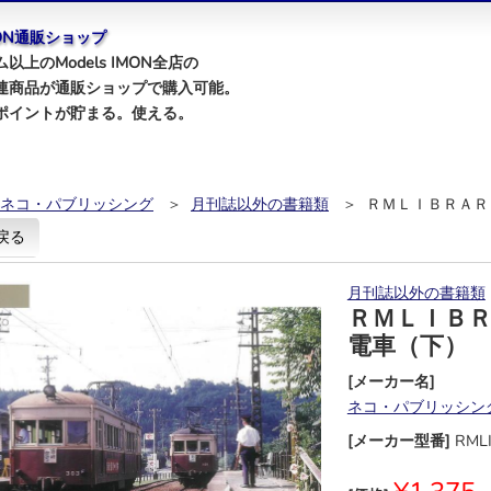
IMON通販ショップ
以上のModels IMON全店の
連商品が通販ショップで購入可能。
ポイントが貯まる。使える。
ネコ・パブリッシング
＞
月刊誌以外の書籍類
＞ ＲＭＬＩＢＲＡＲ
戻る
月刊誌以外の書籍類
ＲＭＬＩＢ
電車（下）
[メーカー名]
ネコ・パブリッシン
[メーカー型番]
RML