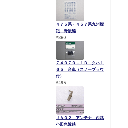
４７５系・４５７系九州標
記 青後編
¥880
７４０７０－１Ｄ クハ１
６５ 台車（スノープラウ
付）
¥495
ＪＡ０２ アンテナ 西武
小田急近鉄