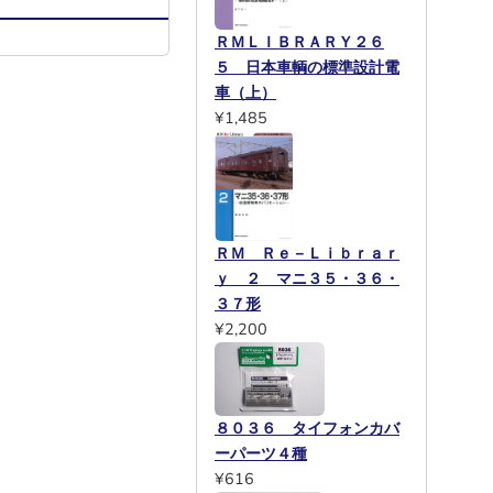
ＲＭＬＩＢＲＡＲＹ２６
５ 日本車輌の標準設計電
車（上）
¥1,485
ＲＭ Ｒｅ－Ｌｉｂｒａｒ
ｙ ２ マニ３５・３６・
３７形
¥2,200
８０３６ タイフォンカバ
ーパーツ４種
¥616