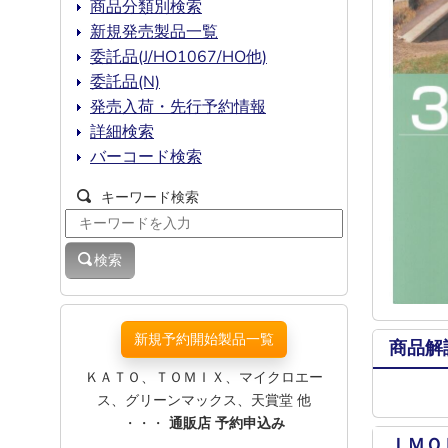
商品分類別検索
新規発売製品一覧
委託品(J/HO1067/HO他)
委託品(N)
発売入荷・先行予約情報
詳細検索
バーコード検索
キーワード検索
検索
新規予約開始製品一覧
商品解
ＫＡＴＯ、ＴＯＭＩＸ、マイクロエー
ス、グリーンマックス、天賞堂 他
・・・
通販店 予約申込み
ＩＭＯ