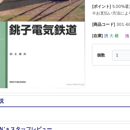
[ポイント]
5.00%
※お支払い方法によ
[商品コード]
301-6
[在庫]
渋
大
横
―
個数
説
Ｎ’ｓスタッフレビュー