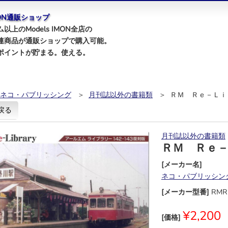
IMON通販ショップ
以上のModels IMON全店の
連商品が通販ショップで購入可能。
ポイントが貯まる。使える。
ネコ・パブリッシング
＞
月刊誌以外の書籍類
＞ ＲＭ Ｒｅ－Ｌｉ
戻る
月刊誌以外の書籍類
ＲＭ Ｒｅ
[メーカー名]
ネコ・パブリッシン
[メーカー型番]
RMR
¥2,200
[価格]