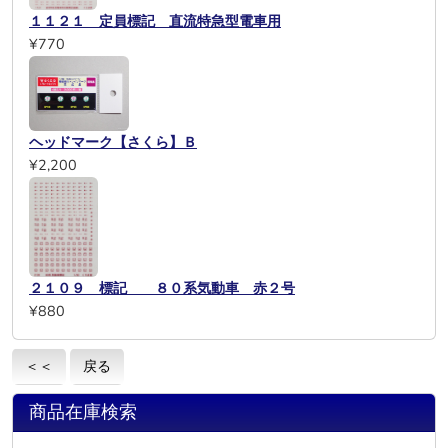
１１２１ 定員標記 直流特急型電車用
¥770
ヘッドマーク【さくら】Ｂ
¥2,200
２１０９ 標記 ８０系気動車 赤２号
¥880
＜＜
戻る
商品在庫検索