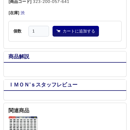
[商品コード]
323-200-057-641
[在庫]
渋
―
―
―
―
―
個数
カートに追加する
商品解説
ＩＭＯＮ’ｓスタッフレビュー
関連商品