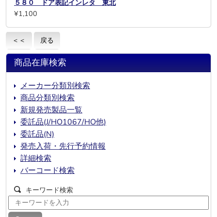
５８０ ドア表記インレタ 東北
¥1,100
＜＜
戻る
商品在庫検索
メーカー分類別検索
商品分類別検索
新規発売製品一覧
委託品(J/HO1067/HO他)
委託品(N)
発売入荷・先行予約情報
詳細検索
バーコード検索
キーワード検索