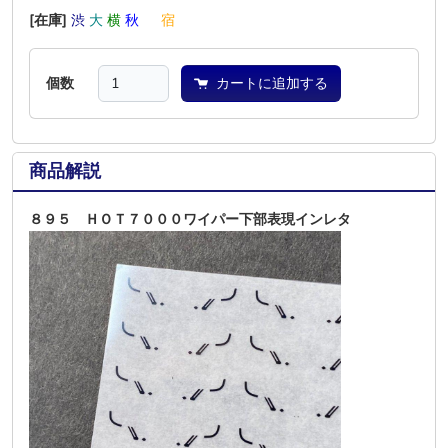
[在庫]
渋
大
横
秋
―
宿
個数
カートに追加する
商品解説
８９５ ＨＯＴ７０００ワイパー下部表現インレタ