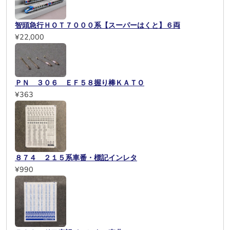
智頭急行ＨＯＴ７０００系【スーパーはくと】６両
¥22,000
ＰＮ ３０６ ＥＦ５８握り棒ＫＡＴＯ
¥363
８７４ ２１５系車番・標記インレタ
¥990