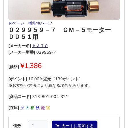
Ｎゲージ 機能性パーツ
０２９９５９－７ ＧＭ－５モーター
ＤＤ５１用
[メーカー名]
ＫＡＴＯ
[メーカー型番]
029959-7
¥1,386
[価格]
[ポイント]
10.00%還元（139ポイント）
※お支払い方法により異なる場合があります。
[商品コード]
313-801-004-321
[在庫]
渋
大
横
秋
池
宿
個数
カートに追加する