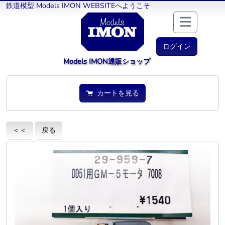
鉄道模型 Models IMON WEBSITEへようこそ
ログイン
Models IMON通販ショップ
カートを見る
＜＜
戻る