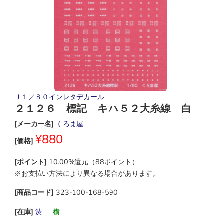
Ｊ１／８０インレタデカール
２１２６ 標記 キハ５２大糸線 白
[メーカー名]
くろま屋
¥880
[価格]
[ポイント]
10.00%還元（88ポイント）
※お支払い方法により異なる場合があります。
[商品コード]
323-100-168-590
[在庫]
渋
―
横
―
―
―