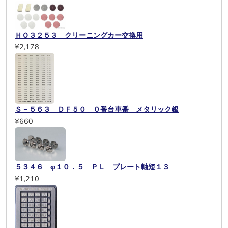
ＨＯ３２５３ クリーニングカー交換用
¥2,178
Ｓ－５６３ ＤＦ５０ ０番台車番 メタリック銀
¥660
５３４６ φ１０．５ ＰＬ プレート軸短１３
¥1,210