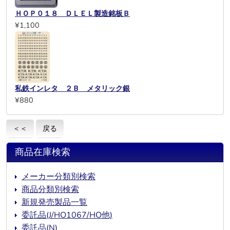
ＨＯＰ０１８ ＤＬＥＬ製造銘板Ｂ
¥1,100
私鉄インレタ ２Ｂ メタリック銀
¥880
＜＜
戻る
商品在庫検索
メーカー分類別検索
商品分類別検索
新規発売製品一覧
委託品(J/HO1067/HO他)
委託品(N)