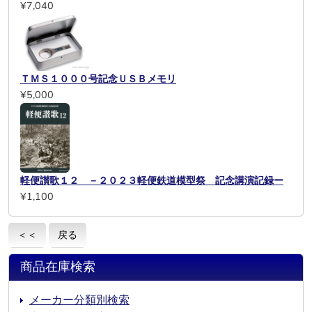
¥7,040
ＴＭＳ１０００号記念ＵＳＢメモリ
¥5,000
軽便讃歌１２ －２０２３軽便鉄道模型祭 記念講演記録ー
¥1,100
＜＜
戻る
商品在庫検索
メーカー分類別検索