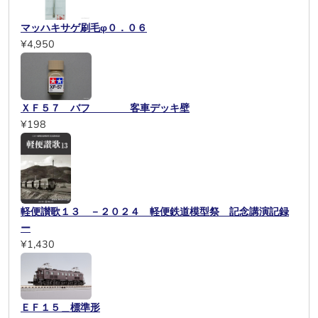
マッハキサゲ刷毛φ０．０６
¥4,950
ＸＦ５７ バフ 客車デッキ壁
¥198
軽便讃歌１３ －２０２４ 軽便鉄道模型祭 記念講演記録
ー
¥1,430
ＥＦ１５＿標準形