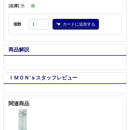
[在庫]
渋
―
横
―
―
―
個数
カートに追加する
商品解説
ＩＭＯＮ’ｓスタッフレビュー
関連商品