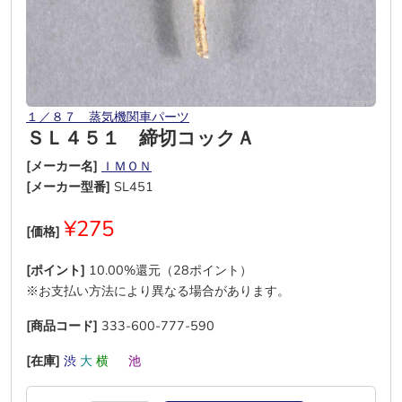
１／８７ 蒸気機関車パーツ
ＳＬ４５１ 締切コックＡ
[メーカー名]
ＩＭＯＮ
[メーカー型番]
SL451
¥275
[価格]
[ポイント]
10.00%還元（28ポイント）
※お支払い方法により異なる場合があります。
[商品コード]
333-600-777-590
[在庫]
渋
大
横
―
池
―