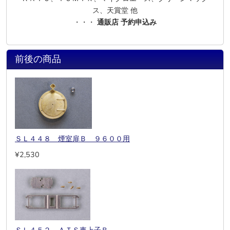
ス、天賞堂 他
・・・
通販店 予約申込み
前後の商品
ＳＬ４４８ 煙室扉Ｂ ９６００用
¥2,530
ＳＬ４５２ ＡＴＳ車上子Ｂ