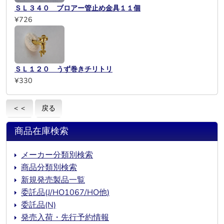
ＳＬ３４０ ブロアー管止め金具１１個
¥726
ＳＬ１２０ うず巻きチリトリ
¥330
＜＜
戻る
商品在庫検索
メーカー分類別検索
商品分類別検索
新規発売製品一覧
委託品(J/HO1067/HO他)
委託品(N)
発売入荷・先行予約情報