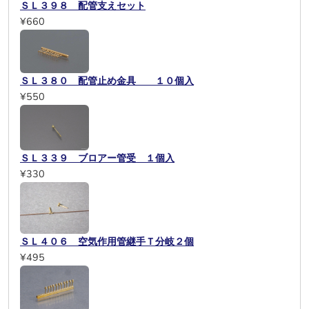
ＳＬ３９８ 配管支えセット
¥660
ＳＬ３８０ 配管止め金具 １０個入
¥550
ＳＬ３３９ ブロアー管受 １個入
¥330
ＳＬ４０６ 空気作用管継手Ｔ分岐２個
¥495